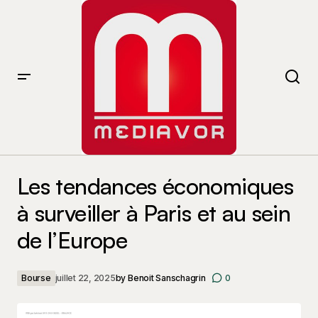
Les tendances économiques à surveiller à Paris et au
sein de l’Europe
Les tendances économiques
à surveiller à Paris et au sein
de l’Europe
Bourse
juillet 22, 2025
by
Benoit Sanschagrin
0