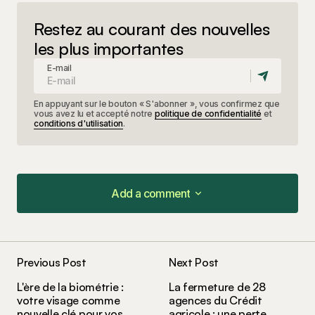
Restez au courant des nouvelles
les plus importantes
E-mail
En appuyant sur le bouton « S'abonner », vous confirmez que
vous avez lu et accepté notre
politique de confidentialité
et
conditions d'utilisation
.
Add a comment
Add a comment
Previous Post
Next Post
Votre adresse e-mail ne sera pas publiée.
Les
L'ère de la biométrie :
La fermeture de 28
champs obligatoires sont indiqués avec
*
votre visage comme
agences du Crédit
nouvelle clé pour vos
agricole : une perte