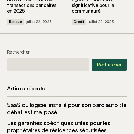
transactions bancaires
significative pour la
Comment
*
en 2025
communauté
Banque
juillet 22, 2025
Crédit
juillet 22, 2025
Your Name
*
Rechercher
Your E-mail
*
Rechercher
Enregistrer mon nom, mon e-mail et mon site
dans le navigateur pour mon prochain
commentaire.
Articles récents
SaaS ou logiciel installé pour son parc auto : le
Submit Comment
débat est mal posé
Les garanties spécifiques utiles pour les
propriétaires de résidences sécurisées