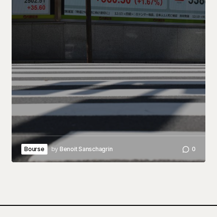
Bourse
by
Benoit Sanschagrin
0