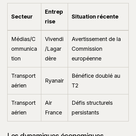
Entrep
Secteur
Situation récente
rise
Médias/C
Vivendi
Avertissement de la
ommunica
/Lagar
Commission
tion
dère
européenne
Transport
Bénéfice doublé au
Ryanair
aérien
T2
Transport
Air
Défis structurels
aérien
France
persistants
Les dynamiques économiques