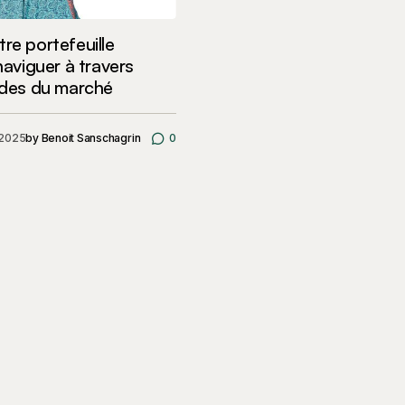
re portefeuille
 naviguer à travers
tudes du marché
, 2025
by
Benoit Sanschagrin
0