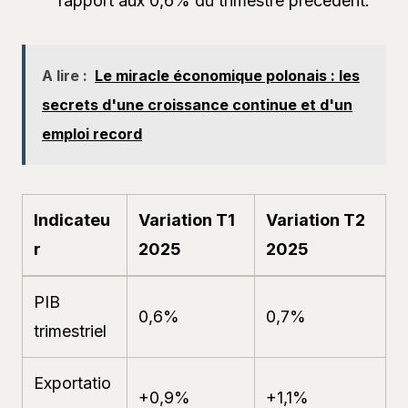
rapport aux 0,6% du trimestre précédent.
A lire :
Le miracle économique polonais : les
secrets d'une croissance continue et d'un
emploi record
Indicateu
Variation T1
Variation T2
r
2025
2025
PIB
0,6%
0,7%
trimestriel
Exportatio
+0,9%
+1,1%