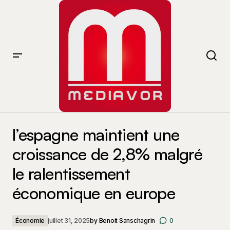
l’espagne maintient une croissance de 2,8% malgré le
ralentissement économique en europe
l’espagne maintient une
croissance de 2,8% malgré
le ralentissement
économique en europe
Économie
juillet 31, 2025
by
Benoit Sanschagrin
0