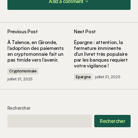
Add a comment
Add a comment
Previous Post
Next Post
Votre adresse e-mail ne sera pas publiée.
Les
À Talence, en Gironde,
Épargne : attention, la
champs obligatoires sont indiqués avec
*
l'adoption des paiements
fermeture imminente
en cryptomonnaie fait un
d'un livret très populaire
pas timide vers l'avenir.
par les banques requiert
Comment
*
votre vigilance !
Cryptomonnaie
Epargne
juillet 31, 2025
juillet 31, 2025
Your Name
*
Rechercher
Your E-mail
*
Rechercher
Enregistrer mon nom, mon e-mail et mon site