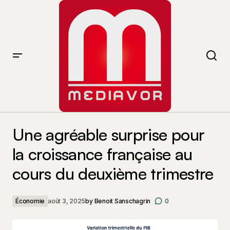
Une agréable surprise pour la croissance française au
cours du deuxième trimestre
Une agréable surprise pour
la croissance française au
cours du deuxième trimestre
Économie
août 3, 2025
by
Benoit Sanschagrin
0