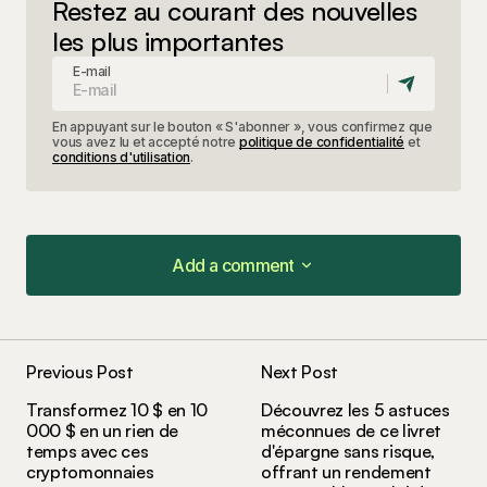
Restez au courant des nouvelles
les plus importantes
E-mail
En appuyant sur le bouton « S'abonner », vous confirmez que
vous avez lu et accepté notre
politique de confidentialité
et
conditions d'utilisation
.
Add a comment
Add a comment
Previous Post
Next Post
Votre adresse e-mail ne sera pas publiée.
Les
Transformez 10 $ en 10
Découvrez les 5 astuces
champs obligatoires sont indiqués avec
*
000 $ en un rien de
méconnues de ce livret
temps avec ces
d'épargne sans risque,
cryptomonnaies
offrant un rendement
Comment
*