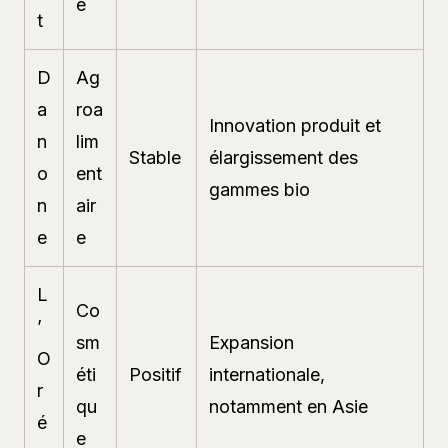
e
t
D
Ag
a
roa
Innovation produit et
n
lim
Stable
élargissement des
o
ent
gammes bio
n
air
e
e
L
Co
’
sm
Expansion
O
éti
Positif
internationale,
r
qu
notamment en Asie
é
e