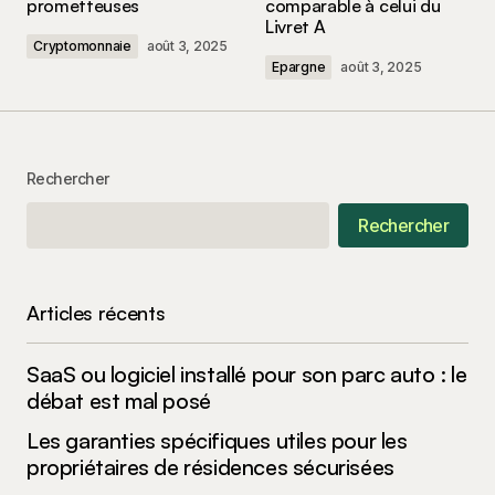
prometteuses
comparable à celui du
Livret A
Cryptomonnaie
août 3, 2025
Epargne
août 3, 2025
Your Name
*
Rechercher
Your E-mail
*
Rechercher
Enregistrer mon nom, mon e-mail et mon site
dans le navigateur pour mon prochain
commentaire.
Articles récents
Submit Comment
SaaS ou logiciel installé pour son parc auto : le
débat est mal posé
Les garanties spécifiques utiles pour les
propriétaires de résidences sécurisées