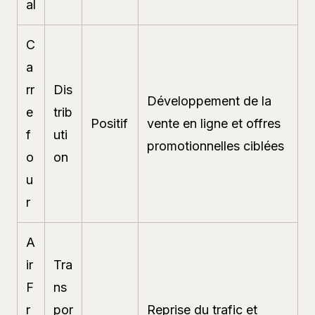
al
C
a
rr
Dis
Développement de la
e
trib
Positif
vente en ligne et offres
f
uti
promotionnelles ciblées
o
on
u
r
A
ir
Tra
F
ns
r
por
Reprise du trafic et