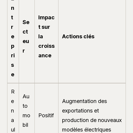
n
t
Impac
Se
r
t sur
ct
e
la
Actions clés
eu
p
croiss
r
ri
ance
s
e
R
Au
e
Augmentation des
to
n
exportations et
mo
Positif
a
production de nouveaux
bil
ul
modèles électriques