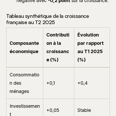
négative avec
-0,2 point
sur la croissance.
Tableau synthétique de la croissance
française au T2 2025
Contributi
Évolution
Composante
on à la
par rapport
économique
croissanc
au T1 2025
e (%)
(%)
Consommatio
n des
+0,1
+0,4
ménages
Investissemen
+0,05
Stable
t