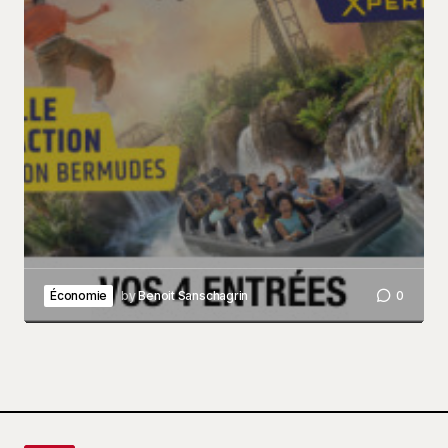
Économie
by
Benoit Sanschagrin
0