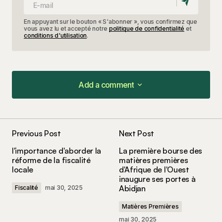
En appuyant sur le bouton « S'abonner », vous confirmez que
vous avez lu et accepté notre
politique de confidentialité
et
conditions d'utilisation
.
Add a comment
Add a comment
Previous Post
Next Post
Votre adresse e-mail ne sera pas publiée.
Les
l'importance d'aborder la
La première bourse des
champs obligatoires sont indiqués avec
*
réforme de la fiscalité
matières premières
locale
d'Afrique de l'Ouest
inaugure ses portes à
Comment
*
Abidjan
Fiscalité
mai 30, 2025
Matières Premières
mai 30, 2025