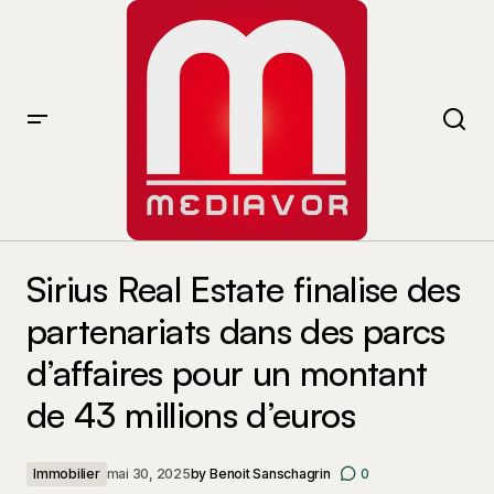
Sirius Real Estate finalise des partenariats dans des
parcs d’affaires pour un montant de 43 millions d’euros
Sirius Real Estate finalise des
partenariats dans des parcs
d’affaires pour un montant
de 43 millions d’euros
Immobilier
mai 30, 2025
by
Benoit Sanschagrin
0