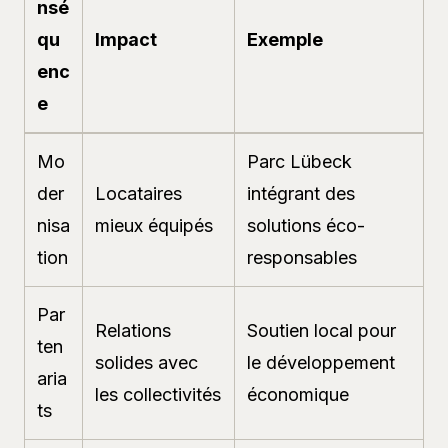
nsé
qu
Impact
Exemple
enc
e
Mo
Parc Lübeck
der
Locataires
intégrant des
nisa
mieux équipés
solutions éco-
tion
responsables
Par
Relations
Soutien local pour
ten
solides avec
le développement
aria
les collectivités
économique
ts