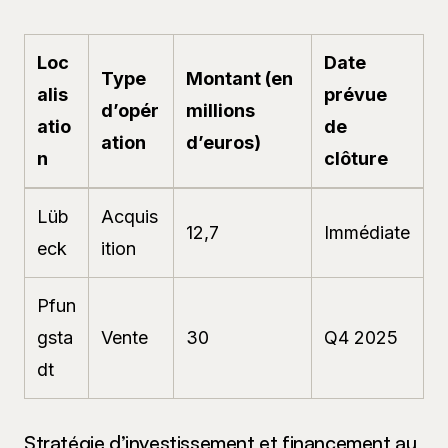
Loc
Date
Type
Montant (en
alis
prévue
d’opér
millions
atio
de
ation
d’euros)
n
clôture
Lüb
Acquis
12,7
Immédiate
eck
ition
Pfun
gsta
Vente
30
Q4 2025
dt
Stratégie d’investissement et financement au