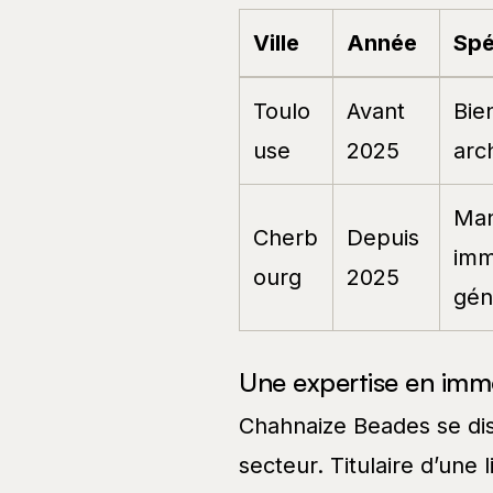
Ville
Année
Spé
Toulo
Avant
Bien
use
2025
arc
Man
Cherb
Depuis
imm
ourg
2025
gén
Une expertise en immo
Chahnaize Beades se dist
secteur. Titulaire d’une 