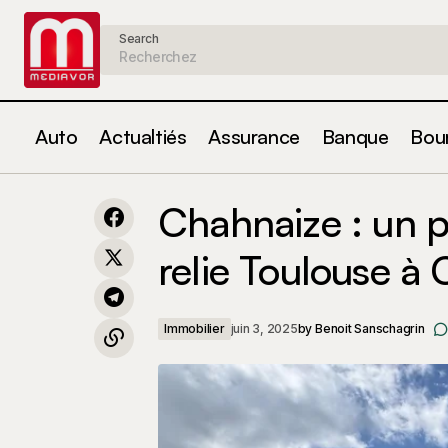
Search
Auto
Actualtiés
Assurance
Banque
Bou
Impôts 2025 : avez-vous trop versé
l’an passé ? Voici quand vous
Immobilier
Chahnaize : un p
toucherez votre remboursement fiscal
relie Toulouse à
Immobilier
juin 3, 2025
by
Benoit Sanschagrin