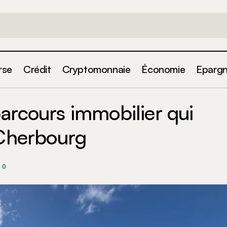
rse
Crédit
Cryptomonnaie
Économie
Eparg
Chahnaize : un parcours immobilier qui relie Toulouse à
arcours immobilier qui
 Cherbourg
0