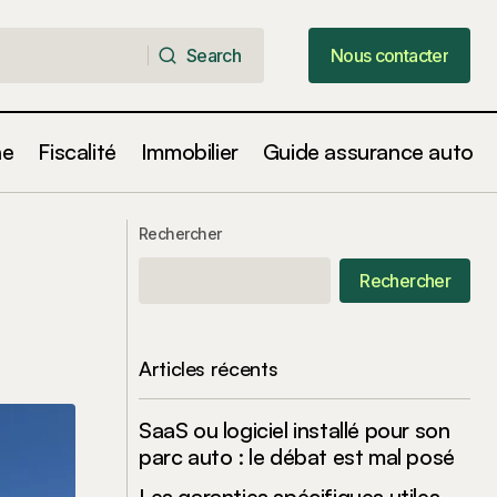
Search
Nous contacter
Search
Nous contacter
ne
Fiscalité
Immobilier
Guide assurance auto
Des ressources européennes pour
 Cherbourg
Rechercher
renforcer l'autonomie continentale
Rechercher
Articles récents
SaaS ou logiciel installé pour son
parc auto : le débat est mal posé
Les garanties spécifiques utiles