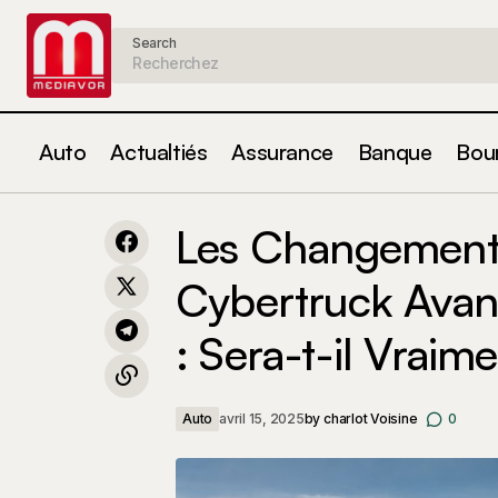
Search
Auto
Actualtiés
Assurance
Banque
Bou
Pourquoi les Tarifs Douaniers de
Les Change
Donald Trump Continuent à Pénaliser
Les Changements
Auto
Votre Budget : Découvrez Comment
Australie :
Éviter ces Coûts Cachés!
Cybertruck Avant
: Sera-t-il Vraim
Auto
avril 15, 2025
by
charlot Voisine
0