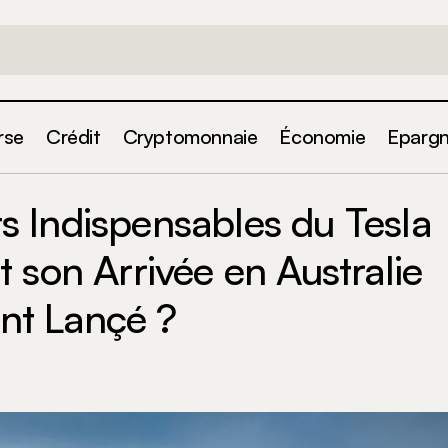
rse
Crédit
Cryptomonnaie
Économie
Eparg
ments Indispensables du Tesla Cybertruck Avant son Ar
 Indispensables du Tesla
 Sera-t-il Vraiment Lançé ?
 son Arrivée en Australie
ent Lançé ?