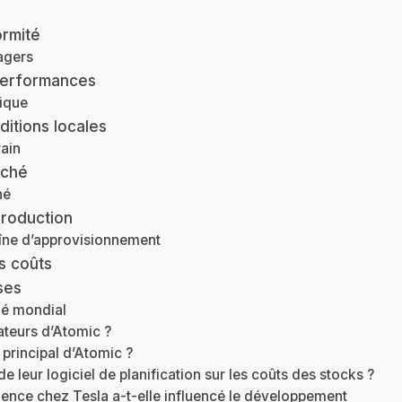
rmité
agers
performances
tique
itions locales
rain
rché
hé
production
haîne d’approvisionnement
s coûts
ses
é mondial
ateurs d’Atomic ?
f principal d’Atomic ?
de leur logiciel de planification sur les coûts des stocks ?
ence chez Tesla a-t-elle influencé le développement