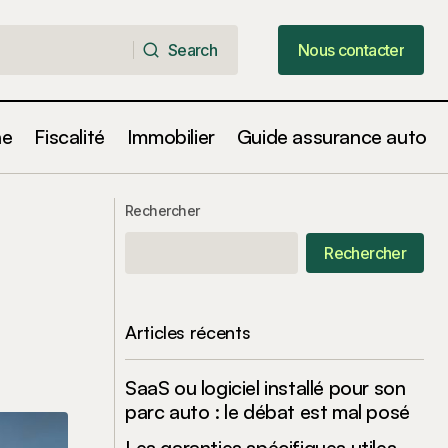
Search
Nous contacter
Search
Nous contacter
ne
Fiscalité
Immobilier
Guide assurance auto
rivée en
Arrestation Choc : Un Vandal du GOP et
Rechercher
des Dispositifs Incendiaires Liés à
Tesla!
Rechercher
Articles récents
SaaS ou logiciel installé pour son
parc auto : le débat est mal posé
Les garanties spécifiques utiles