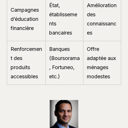
État,
Amélioration
Campagnes
établisseme
des
d’éducation
nts
connaissanc
financière
bancaires
es
Renforcemen
Banques
Offre
t des
(Boursorama
adaptée aux
produits
, Fortuneo,
ménages
accessibles
etc.)
modestes