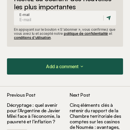
les plus importantes
E-mail
En appuyant sur le bouton « S'abonner », vous confirmez que
vous avez lu et accepté notre
politique de confidentialité
et
conditions d'utilisation
.
Add a comment
Add a comment
Previous Post
Next Post
Votre adresse e-mail ne sera pas publiée.
Les
Décryptage : quel avenir
Cinq éléments clés à
champs obligatoires sont indiqués avec
*
pour l'Argentine de Javier
retenir du rapport de la
Milei face à l'économie, la
Chambre territoriale des
pauvreté et l'inflation ?
comptes sur les casinos
Comment
*
de Nouméa : avantages,