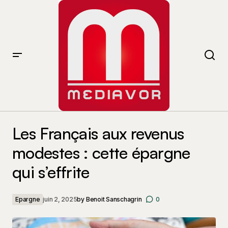
Les Français aux revenus modestes : cette épargne qui
s’effrite
Les Français aux revenus
modestes : cette épargne
qui s’effrite
Epargne
juin 2, 2025
by
Benoit Sanschagrin
0