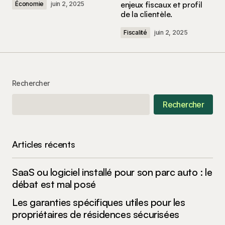
enjeux fiscaux et profil
Économie
juin 2, 2025
de la clientèle.
Fiscalité
juin 2, 2025
Your Name
*
Your E-mail
*
Rechercher
Rechercher
Enregistrer mon nom, mon e-mail et mon site
dans le navigateur pour mon prochain
commentaire.
Articles récents
Submit Comment
SaaS ou logiciel installé pour son parc auto : le
débat est mal posé
Les garanties spécifiques utiles pour les
propriétaires de résidences sécurisées