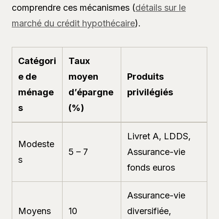
comprendre ces mécanismes (
détails sur le
marché du crédit hypothécaire
).
Catégori
Taux
e de
moyen
Produits
ménage
d’épargne
privilégiés
s
(%)
Livret A, LDDS,
Modeste
5 – 7
Assurance-vie
s
fonds euros
Assurance-vie
Moyens
10
diversifiée,