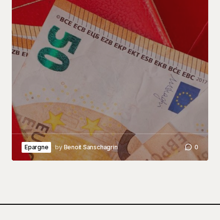
Epargne
by
Benoit Sanschagrin
0