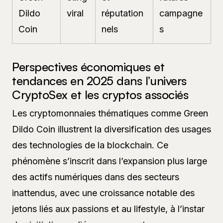
Dildo
viral
réputation
campagne
Coin
nels
s
Perspectives économiques et
tendances en 2025 dans l’univers
CryptoSex et les cryptos associés
Les cryptomonnaies thématiques comme Green
Dildo Coin illustrent la diversification des usages
des technologies de la blockchain. Ce
phénomène s’inscrit dans l’expansion plus large
des actifs numériques dans des secteurs
inattendus, avec une croissance notable des
jetons liés aux passions et au lifestyle, à l’instar