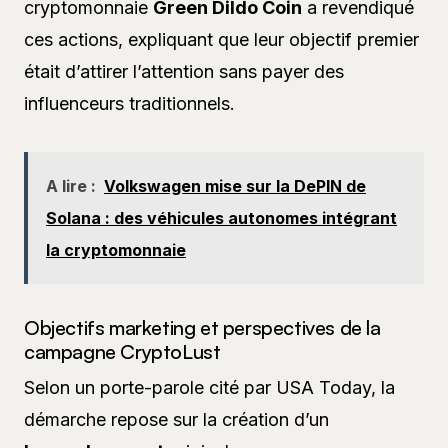
cryptomonnaie
Green Dildo Coin
a revendiqué
ces actions, expliquant que leur objectif premier
était d’attirer l’attention sans payer des
influenceurs traditionnels.
A lire :
Volkswagen mise sur la DePIN de
Solana : des véhicules autonomes intégrant
la cryptomonnaie
Objectifs marketing et perspectives de la
campagne CryptoLust
Selon un porte-parole cité par USA Today, la
démarche repose sur la création d’un