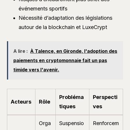
événements sportifs
Nécessité d’adaptation des législations
autour de la blockchain et LuxeCrypt
A lire :
À Talence, en Gironde, l'adoption des
paiements en cryptomonnaie fait un pas
timide vers l'avenir.
Probléma
Perspecti
Acteurs
Rôle
tiques
ves
Orga
Suspensio
Renforcem