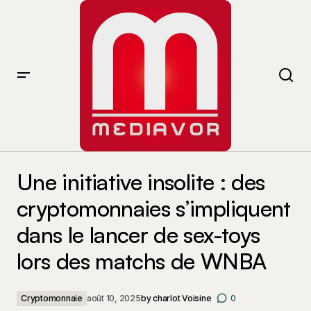
Une initiative insolite : des cryptomonnaies s’impliquent
dans le lancer de sex-toys lors des matchs de WNBA
Une initiative insolite : des
cryptomonnaies s’impliquent
dans le lancer de sex-toys
lors des matchs de WNBA
Cryptomonnaie
août 10, 2025
by
charlot Voisine
0