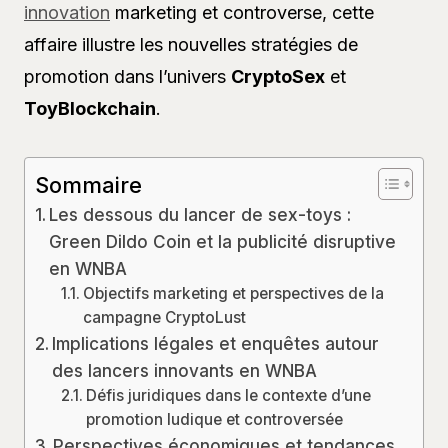
innovation
marketing et controverse, cette
affaire illustre les nouvelles stratégies de
promotion dans l’univers
CryptoSex
et
ToyBlockchain
.
Sommaire
Les dessous du lancer de sex-toys :
Green Dildo Coin et la publicité disruptive
en WNBA
Objectifs marketing et perspectives de la
campagne CryptoLust
Implications légales et enquêtes autour
des lancers innovants en WNBA
Défis juridiques dans le contexte d’une
promotion ludique et controversée
Perspectives économiques et tendances