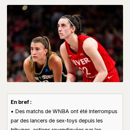
En bref :
• Des matchs de WNBA ont été interrompus
par des lancers de sex-toys depuis les
tribunes, actions revendiquées par les