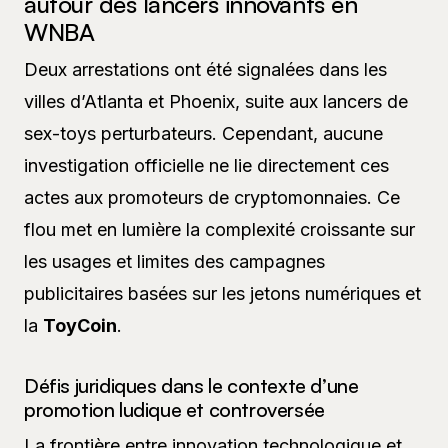
autour des lancers innovants en
WNBA
Deux arrestations ont été signalées dans les
villes d’Atlanta et Phoenix, suite aux lancers de
sex-toys perturbateurs. Cependant, aucune
investigation officielle ne lie directement ces
actes aux promoteurs de cryptomonnaies. Ce
flou met en lumière la complexité croissante sur
les usages et limites des campagnes
publicitaires basées sur les jetons numériques et
la
ToyCoin
.
Défis juridiques dans le contexte d’une
promotion ludique et controversée
La frontière entre innovation technologique et