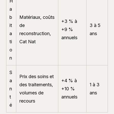
H
a
b
Matériaux, coûts
+3 % à
it
de
3 à 5
+9 %
a
reconstruction,
ans
annuels
ti
Cat Nat
o
n
S
Prix des soins et
a
+4 % à
des traitements,
1 à 3
n
+10 %
volumes de
ans
t
annuels
recours
é