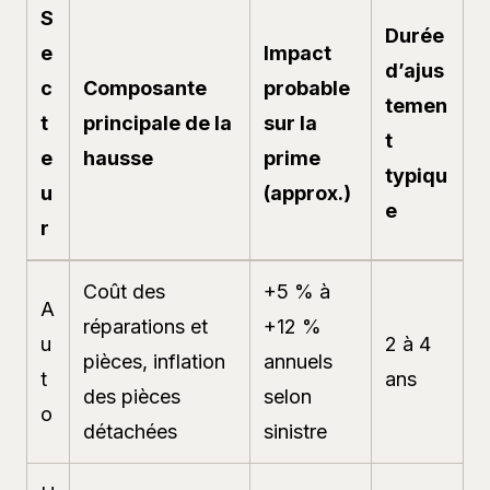
S
Durée
e
Impact
d’ajus
c
Composante
probable
temen
t
principale de la
sur la
t
e
hausse
prime
typiqu
u
(approx.)
e
r
Coût des
+5 % à
A
réparations et
+12 %
u
2 à 4
pièces, inflation
annuels
t
ans
des pièces
selon
o
détachées
sinistre