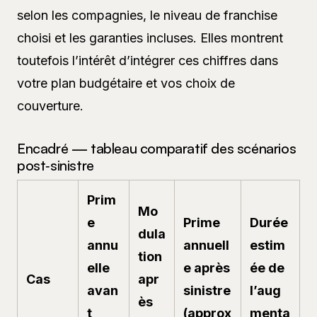
selon les compagnies, le niveau de franchise
choisi et les garanties incluses. Elles montrent
toutefois l’intérêt d’intégrer ces chiffres dans
votre plan budgétaire et vos choix de
couverture.
Encadré — tableau comparatif des scénarios
post‑sinistre
Prim
Mo
e
Prime
Durée
dula
annu
annuell
estim
tion
elle
e après
ée de
Cas
apr
avan
sinistre
l’aug
ès
t
(approx
menta