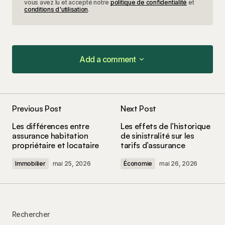
vous avez lu et accepté notre
politique de confidentialité
et
conditions d'utilisation
.
Add a comment
Add a comment
Previous Post
Next Post
Votre adresse e-mail ne sera pas publiée.
Les
Les différences entre
Les effets de l’historique
champs obligatoires sont indiqués avec
*
assurance habitation
de sinistralité sur les
propriétaire et locataire
tarifs d’assurance
Comment
*
Immobilier
mai 25, 2026
Économie
mai 26, 2026
Rechercher
Your Name
*