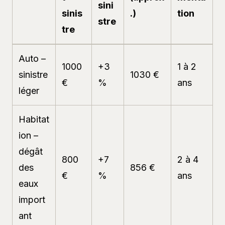
sini
sinis
.)
tion
stre
tre
Auto –
1000
+3
1 à 2
sinistre
1030 €
€
%
ans
léger
Habitat
ion –
dégât
800
+7
2 à 4
des
856 €
€
%
ans
eaux
import
ant