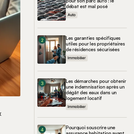
pour son parc auto : le
débat est mal posé
Auto
Les garanties spécifiques
utiles pour les propriétaires
de résidences sécurisées
Immobilier
Les démarches pour obtenir
une indemnisation après un
dégât des eaux dans un
logement locatif
Immobilier
x
e
Pourquoi souscrire une
assurance habitation avant