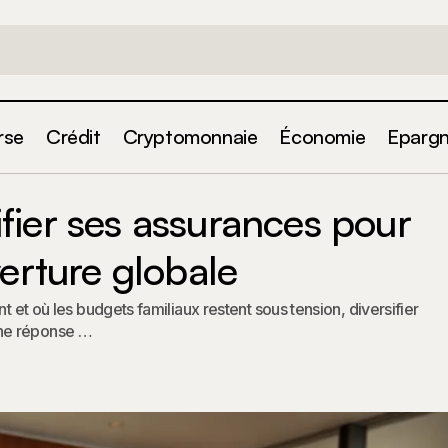
rse
Crédit
Cryptomonnaie
Économie
Eparg
ent diversifier ses assurances pour optimiser la couve
ier ses assurances pour
erture globale
nt et où les budgets familiaux restent sous tension, diversifier
une réponse …