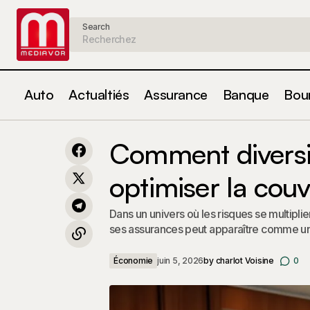
Search
Auto
Actualtiés
Assurance
Banque
Bou
Les garanties renforcées utiles pour
Comm
les propriétaires de résidences
Économie
Comment diversif
secondaires
optimiser la couv
Dans un univers où les risques se multiplie
ses assurances peut apparaître comme 
Économie
juin 5, 2026
by
charlot Voisine
0