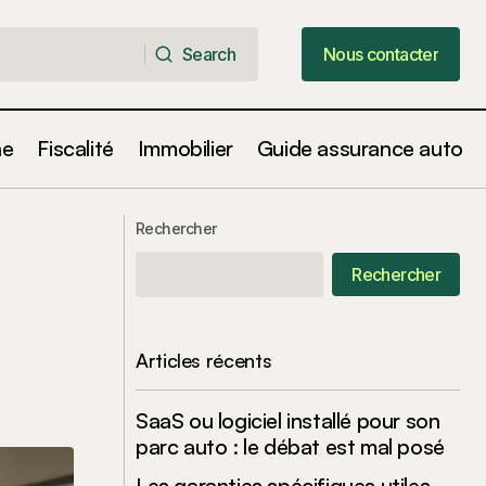
Search
Nous contacter
Search
Nous contacter
ne
Fiscalité
Immobilier
Guide assurance auto
Les cas où l’assurance habitation
rture globale
couvre les dégâts provoqués par le
Rechercher
vent
Rechercher
Articles récents
SaaS ou logiciel installé pour son
parc auto : le débat est mal posé
Les garanties spécifiques utiles