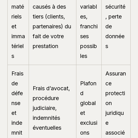
maté
causés à des
variabl
sécurité
riels
tiers (clients,
es,
, perte
et
partenaires) du
franchi
de
imma
fait de votre
ses
donnée
tériel
prestation
possib
s
s
les
Frais
Assuran
de
Plafon
ce
Frais d’avocat,
défe
d
protecti
procédure
nse
global
on
judiciaire,
et
et
juridiqu
indemnités
inde
exclusi
e
éventuelles
mnit
ons
associé