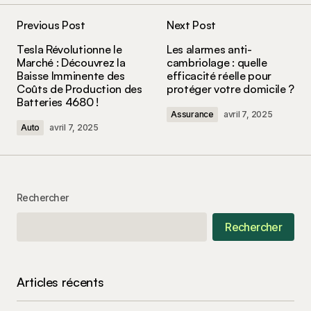
Previous Post
Next Post
Votre adresse e-mail ne sera pas publiée.
Les
Tesla Révolutionne le
Les alarmes anti-
champs obligatoires sont indiqués avec
*
Marché : Découvrez la
cambriolage : quelle
Baisse Imminente des
efficacité réelle pour
Coûts de Production des
protéger votre domicile ?
Comment
*
Batteries 4680 !
Assurance
avril 7, 2025
Auto
avril 7, 2025
Your Name
*
Rechercher
Your E-mail
*
Rechercher
Enregistrer mon nom, mon e-mail et mon site
dans le navigateur pour mon prochain
commentaire.
Articles récents