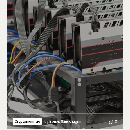
Cryptomonnaie
by
Benoit Sanschagrin
0