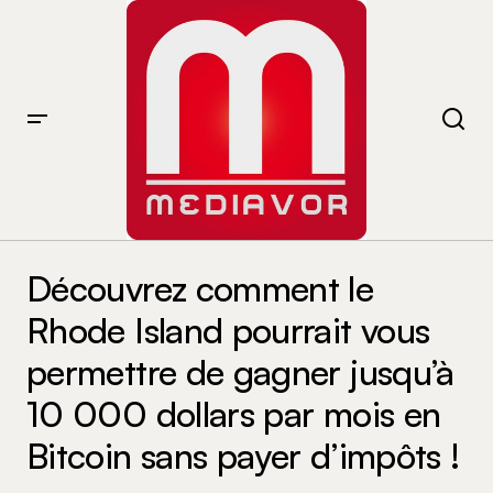
Découvrez comment le Rhode Island pourrait vous
permettre de gagner jusqu’à 10 000 dollars par mois
Découvrez comment le
en Bitcoin sans payer d’impôts !
Rhode Island pourrait vous
permettre de gagner jusqu’à
10 000 dollars par mois en
Bitcoin sans payer d’impôts !