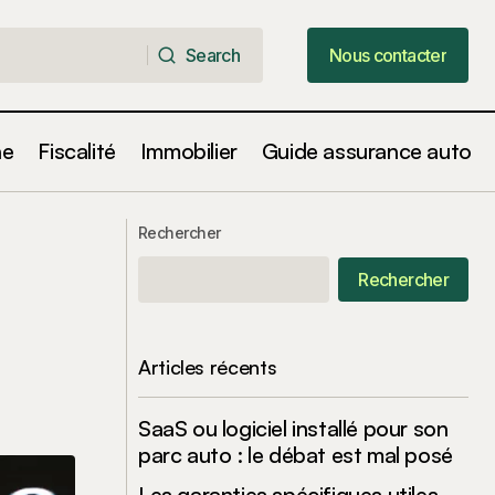
Search
Nous contacter
Search
Nous contacter
ne
Fiscalité
Immobilier
Guide assurance auto
Tesla : Un analyste réduit ses
 DAX
prévisions de prix en raison d'une
Rechercher
crise de marque qui inquiète les
investisseurs !
Rechercher
Articles récents
SaaS ou logiciel installé pour son
parc auto : le débat est mal posé
Les garanties spécifiques utiles