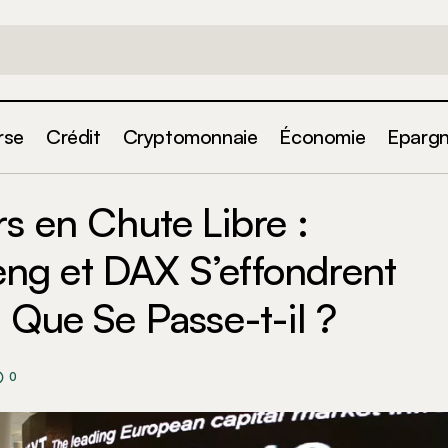
rse
Crédit
Cryptomonnaie
Économie
Eparg
rchés Boursiers en Chute Libre : CAC40, Hang Seng et
s en Chute Libre :
ffondrent De Plus de 10% ! Que Se Passe-t-il ?
g et DAX S’effondrent
 Que Se Passe-t-il ?
0