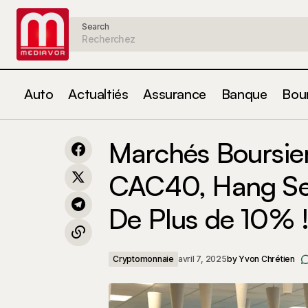
Search
Auto
Actualtiés
Assurance
Banque
Bou
Révélations Choc : L'Industrie Crypto
Ma
Marchés Boursier
Franchit des Sommets avec un Record
Cryptomonnaie
S’e
Historique de Levées de Fonds !
CAC40, Hang Sen
De Plus de 10% !
Cryptomonnaie
avril 7, 2025
by
Yvon Chrétien