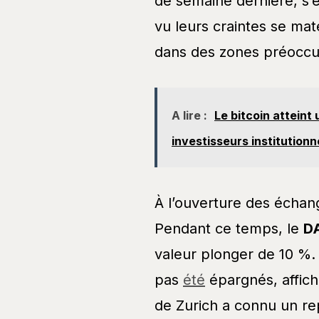
de semaine dernière, s’es
vu leurs craintes se mat
dans des zones préoccu
A lire :
Le bitcoin attein
investisseurs institutionn
À l’ouverture des écha
Pendant ce temps, le
D
valeur plonger de 10 %
pas
été
épargnés, affich
de Zurich a connu un rep