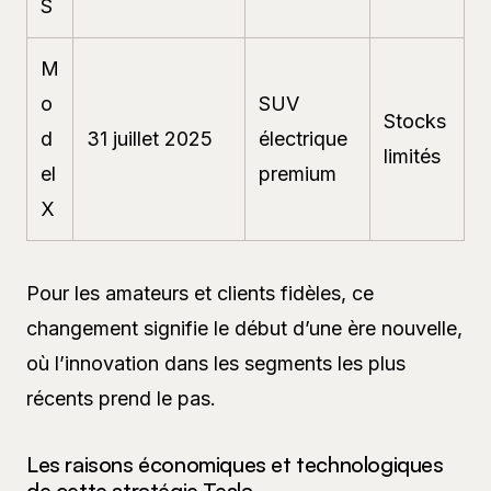
S
M
o
SUV
Stocks
d
31 juillet 2025
électrique
limités
el
premium
X
Pour les amateurs et clients fidèles, ce
changement signifie le début d’une ère nouvelle,
où l’innovation dans les segments les plus
récents prend le pas.
Les raisons économiques et technologiques
de cette stratégie Tesla