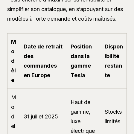
simplifier son catalogue, en s’appuyant sur des
modèles à forte demande et coûts maîtrisés.
M
Date de retrait
Position
Dispon
o
des
dans la
ibilité
d
commandes
gamme
restan
èl
en Europe
Tesla
te
e
M
Haut de
o
gamme,
Stocks
d
31 juillet 2025
luxe
limités
el
électrique