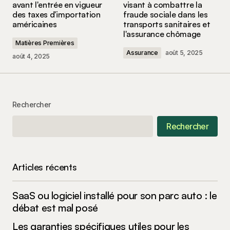
avant l'entrée en vigueur
visant à combattre la
des taxes d'importation
fraude sociale dans les
Comment
*
américaines
transports sanitaires et
l'assurance chômage
Matières Premières
Assurance
août 5, 2025
août 4, 2025
Your Name
*
Rechercher
Your E-mail
*
Rechercher
Enregistrer mon nom, mon e-mail et mon site
dans le navigateur pour mon prochain
commentaire.
Articles récents
Submit Comment
SaaS ou logiciel installé pour son parc auto : le
débat est mal posé
Les garanties spécifiques utiles pour les