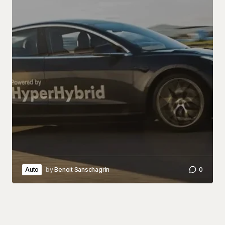
Auto
by
Benoit Sanschagrin
0