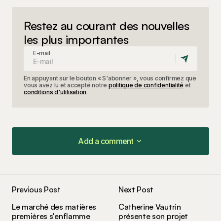
Restez au courant des nouvelles
les plus importantes
E-mail
En appuyant sur le bouton « S'abonner », vous confirmez que
vous avez lu et accepté notre
politique de confidentialité
et
conditions d'utilisation
.
Add a comment
Add a comment
Previous Post
Next Post
Votre adresse e-mail ne sera pas publiée.
Les
Le marché des matières
Catherine Vautrin
champs obligatoires sont indiqués avec
*
premières s'enflamme
présente son projet