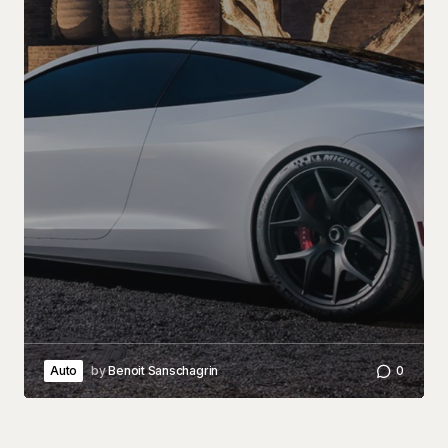
Auto
by
Benoit Sanschagrin
0