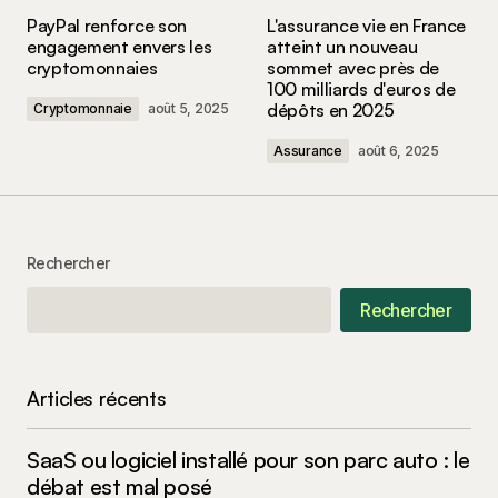
Votre adresse e-mail ne sera pas publiée.
Les
PayPal renforce son
L'assurance vie en France
champs obligatoires sont indiqués avec
*
engagement envers les
atteint un nouveau
cryptomonnaies
sommet avec près de
100 milliards d'euros de
Comment
*
dépôts en 2025
Cryptomonnaie
août 5, 2025
Assurance
août 6, 2025
Your Name
*
Rechercher
Your E-mail
*
Rechercher
Enregistrer mon nom, mon e-mail et mon site
dans le navigateur pour mon prochain
commentaire.
Articles récents
SaaS ou logiciel installé pour son parc auto : le
Submit Comment
débat est mal posé