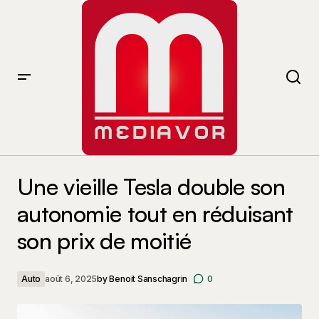
Une vieille Tesla double son autonomie tout en
réduisant son prix de moitié
Une vieille Tesla double son
autonomie tout en réduisant
son prix de moitié
Auto
août 6, 2025
by
Benoit Sanschagrin
0