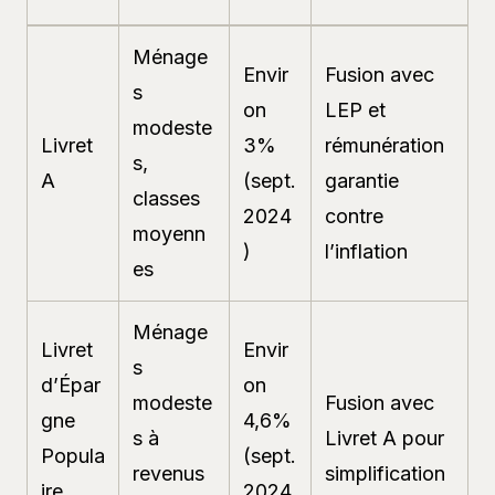
Ménage
Envir
Fusion avec
s
on
LEP et
modeste
Livret
3%
rémunération
s,
A
(sept.
garantie
classes
2024
contre
moyenn
)
l’inflation
es
Ménage
Livret
Envir
s
d’Épar
on
modeste
Fusion avec
gne
4,6%
s à
Livret A pour
Popula
(sept.
revenus
simplification
ire
2024