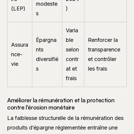
modeste
(LEP)
)
s
Varia
Épargna
ble
Renforcer la
Assura
nts
selon
transparence
nce-
diversifié
contr
et contrôler
vie
s
at et
les frais
frais
Améliorer la rémunération et la protection
contre l’érosion monétaire
La faiblesse structurelle de la rémunération des
produits d’épargne réglementée entraîne une