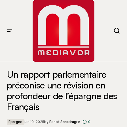
Un rapport parlementaire préconise une révision en
profondeur de l’épargne des Français
Un rapport parlementaire
préconise une révision en
profondeur de l’épargne des
Français
Epargne
juin 19, 2025
by
Benoit Sanschagrin
0