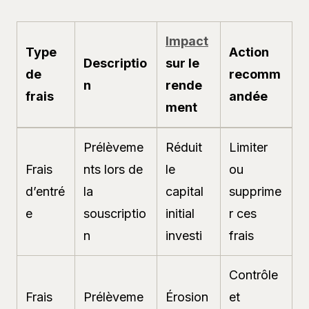
Impact
Type
Action
Descriptio
sur le
de
recomm
n
rende
frais
andée
ment
Prélèveme
Réduit
Limiter
Frais
nts lors de
le
ou
d’entré
la
capital
supprime
e
souscriptio
initial
r ces
n
investi
frais
Contrôle
Frais
Prélèveme
Érosion
et