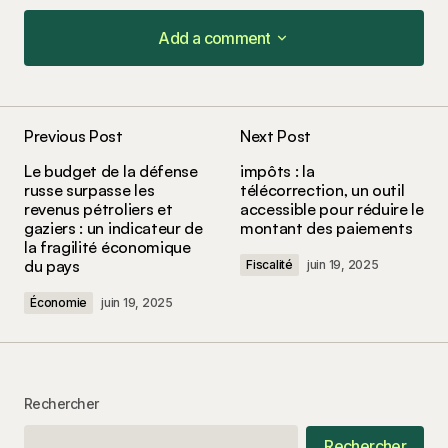
Add a comment
Add a comment
Previous Post
Next Post
Votre adresse e-mail ne sera pas publiée.
Les
Le budget de la défense
impôts : la
champs obligatoires sont indiqués avec
*
russe surpasse les
télécorrection, un outil
revenus pétroliers et
accessible pour réduire le
gaziers : un indicateur de
montant des paiements
Comment
*
la fragilité économique
du pays
Fiscalité
juin 19, 2025
Économie
juin 19, 2025
Your Name
*
Rechercher
Your E-mail
*
Rechercher