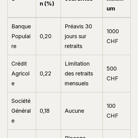
n (%)
um
Banque
Préavis 30
1000
Populai
0,20
jours sur
CHF
re
retraits
Crédit
Limitation
500
Agricol
0,22
des retraits
CHF
e
mensuels
Société
100
Général
0,18
Aucune
CHF
e