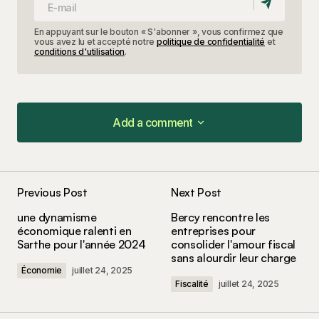
En appuyant sur le bouton « S'abonner », vous confirmez que
vous avez lu et accepté notre
politique de confidentialité
et
conditions d'utilisation
.
Add a comment
Add a comment
Previous Post
Next Post
Votre adresse e-mail ne sera pas publiée.
Les
une dynamisme
Bercy rencontre les
champs obligatoires sont indiqués avec
*
économique ralenti en
entreprises pour
Sarthe pour l'année 2024
consolider l'amour fiscal
sans alourdir leur charge
Comment
*
Économie
juillet 24, 2025
Fiscalité
juillet 24, 2025