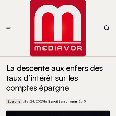
La descente aux enfers des taux d’intérêt sur les
comptes épargne
La descente aux enfers des
taux d’intérêt sur les
comptes épargne
Epargne
juillet 24, 2025
by
Benoit Sanschagrin
0