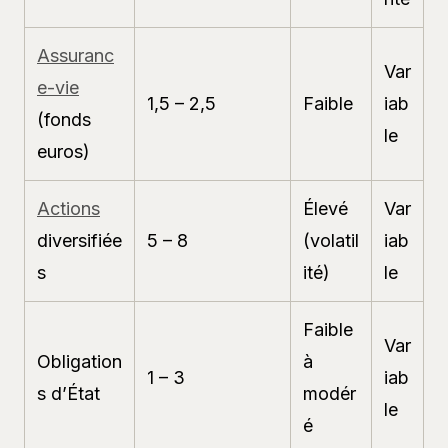
Assuranc
Var
e-vie
1,5 – 2,5
Faible
iab
(fonds
le
euros)
Actions
Élevé
Var
diversifiée
5 – 8
(volatil
iab
s
ité)
le
Faible
Var
Obligation
à
1 – 3
iab
s d’État
modér
le
é