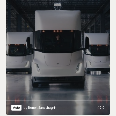
Auto
by
Benoit Sanschagrin
0