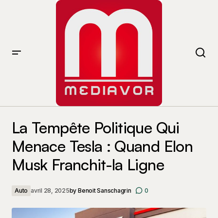
La Tempête Politique Qui Menace Tesla : Quand Elon
Musk Franchit-la Ligne
La Tempête Politique Qui
Menace Tesla : Quand Elon
Musk Franchit-la Ligne
Auto
avril 28, 2025
by
Benoit Sanschagrin
0