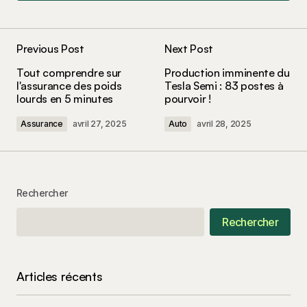
Add a comment
Previous Post
Next Post
Votre adresse e-mail ne sera pas publiée.
Les
Tout comprendre sur
Production imminente du
champs obligatoires sont indiqués avec
*
l'assurance des poids
Tesla Semi : 83 postes à
lourds en 5 minutes
pourvoir !
Comment
*
Assurance
avril 27, 2025
Auto
avril 28, 2025
Rechercher
Your Name
*
Rechercher
Your E-mail
*
Articles récents
Enregistrer mon nom, mon e-mail et mon site
dans le navigateur pour mon prochain
commentaire.