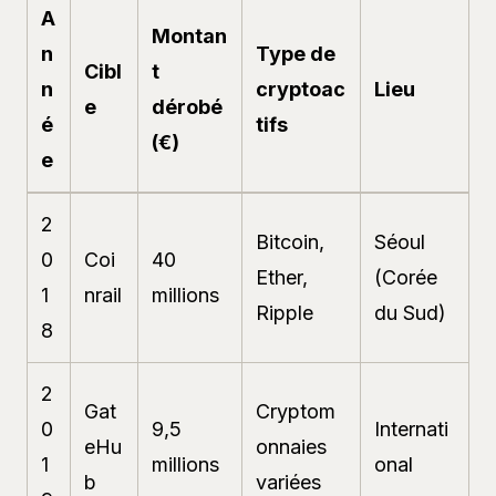
A
Montan
n
Type de
Cibl
t
n
cryptoac
Lieu
e
dérobé
é
tifs
(€)
e
2
Bitcoin,
Séoul
0
Coi
40
Ether,
(Corée
1
nrail
millions
Ripple
du Sud)
8
2
Gat
Cryptom
0
9,5
Internati
eHu
onnaies
1
millions
onal
b
variées