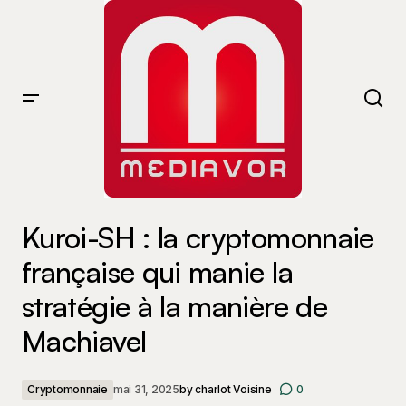
Kuroi-SH : la cryptomonnaie française qui manie la
stratégie à la manière de Machiavel
Kuroi-SH : la cryptomonnaie
française qui manie la
stratégie à la manière de
Machiavel
Cryptomonnaie
mai 31, 2025
by
charlot Voisine
0