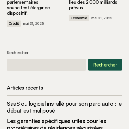
parlementaires
lieu des 2 000 milliards
souhaitent élargir ce
prévus
dispositif.
Économie
mai 31, 2025
Crédit
mai 31, 2025
Your Name
*
Your E-mail
*
Rechercher
Rechercher
Enregistrer mon nom, mon e-mail et mon site
dans le navigateur pour mon prochain
commentaire.
Articles récents
Submit Comment
SaaS ou logiciel installé pour son parc auto : le
débat est mal posé
Les garanties spécifiques utiles pour les
propriétaires de résidences sécurisées