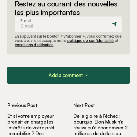
Restez au courant des nouvelles
les plus importantes
E-mail
En appuyant sur le bouton « S'abonner », vous confirmez que
vous avez lu et accepté notre
politique de confidentialité
et
conditions d'utilisation
.
Add a comment
Add a comment
Previous Post
Next Post
Votre adresse e-mail ne sera pas publiée.
Les
Et si votre employeur
De la gloire à l'échec :
champs obligatoires sont indiqués avec
*
prenait en charge les
pourquoi Elon Musk n'a
intérêts de votre prêt
réussi qu'à économiser 2
immobilier ? Des
milliards de dollars au
Comment
*