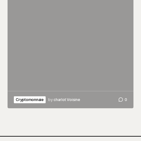
Cryptomonnaie
by
charlot Voisine
0