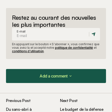
Restez au courant des nouvelles
les plus importantes
E-mail
En appuyant sur le bouton « S'abonner », vous confirmez que
vous avez lu et accepté notre
politique de confidentialité
et
conditions d'utilisation
.
Add a comment
Add a comment
Previous Post
Next Post
Votre adresse e-mail ne sera pas publiée.
Les
Du sans-abri à
Le budget de la défense
champs obligatoires sont indiqués avec
*