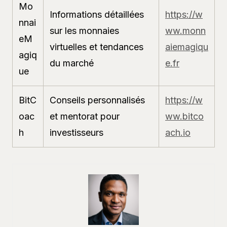
Mo
Informations détaillées
https://w
nnai
sur les monnaies
ww.monn
eM
virtuelles et tendances
aiemagiqu
agiq
du marché
e.fr
ue
BitC
Conseils personnalisés
https://w
oac
et mentorat pour
ww.bitco
h
investisseurs
ach.io