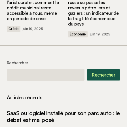
l'aristocrate : comment le
russe surpasse les
crédit municipal reste
revenus pétroliers et
accessible à tous, même
gaziers : un indicateur de
Comment
*
en période de crise
la fragilité économique
du pays
Crédit
juin 19, 2025
Économie
juin 19, 2025
Your Name
*
Rechercher
Your E-mail
*
Rechercher
Enregistrer mon nom, mon e-mail et mon site
dans le navigateur pour mon prochain
commentaire.
Articles récents
Submit Comment
SaaS ou logiciel installé pour son parc auto : le
débat est mal posé