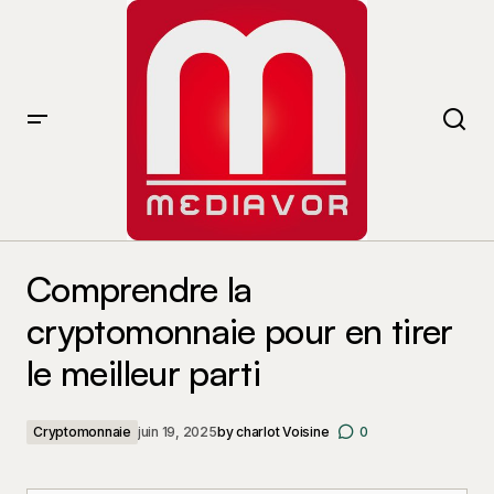
Comprendre la cryptomonnaie pour en tirer le meilleur
parti
Comprendre la
cryptomonnaie pour en tirer
le meilleur parti
Cryptomonnaie
juin 19, 2025
by
charlot Voisine
0