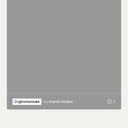
Cryptomonnaie
by
charlot Voisine
0