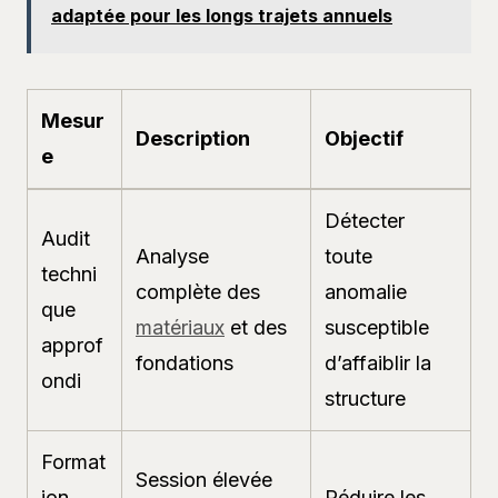
adaptée pour les longs trajets annuels
Mesur
Description
Objectif
e
Détecter
Audit
Analyse
toute
techni
complète des
anomalie
que
matériaux
et des
susceptible
approf
fondations
d’affaiblir la
ondi
structure
Format
Session élevée
ion
Réduire les