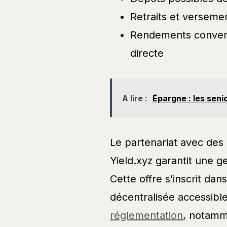
Retraits et verseme
Rendements convertis
directe
A lire :
Épargne : les seni
Le partenariat avec de
Yield.xyz garantit une g
Cette offre s’inscrit dan
décentralisée accessibl
réglementation
, notamme