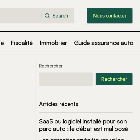
Search
Nous contacter
Search
Nous contacter
ne
Fiscalité
Immobilier
Guide assurance auto
un rendement
Podcast : comprendre la fiscalité des
Rechercher
expatriés en Italie
Rechercher
Articles récents
SaaS ou logiciel installé pour son
parc auto : le débat est mal posé
Les garanties spécifiques utiles