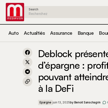
Search
Auto
Actualtiés
Assurance
Banque
Bou
Deblock
Susan Strange : explorer le pouvoir à
Epargne
Deblock présente
travers le prisme économique
pouvant 
d’épargne : prof
pouvant atteindr
à la DeFi
Epargne
juin 13, 2025
by
Benoit Sanschagrin