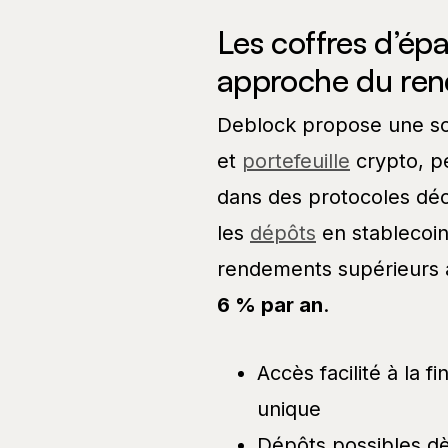
Les coffres d’ép
approche du ren
Deblock propose une so
et
portefeuille
crypto, pe
dans des protocoles déc
les
dépôts
en stablecoi
rendements supérieurs à 
6 % par an
.
Accès facilité à la f
unique
Dépôts possibles d