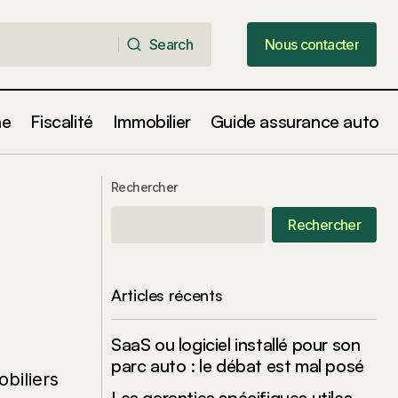
Search
Nous contacter
Search
Nous contacter
ne
Fiscalité
Immobilier
Guide assurance auto
Le retrait des États-Unis en tant que
 de Sandrine
gendarmes du monde pourrait
Rechercher
engendrer une fragmentation risquée
des marchés des matières premières.
Rechercher
Articles récents
SaaS ou logiciel installé pour son
parc auto : le débat est mal posé
Les garanties spécifiques utiles