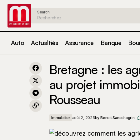
Search
Auto
Actualtiés
Assurance
Banque
Bou
Impact de l'évolution de la fiscalité sur
Bretag
Bretagne : les ag
le gaz et l'électricité : quelles
Immobilier
Rouss
répercussions sur votre facturation ?
au projet immobi
Rousseau
Immobilier
août 2, 2025
by
Benoit Sanschagrin