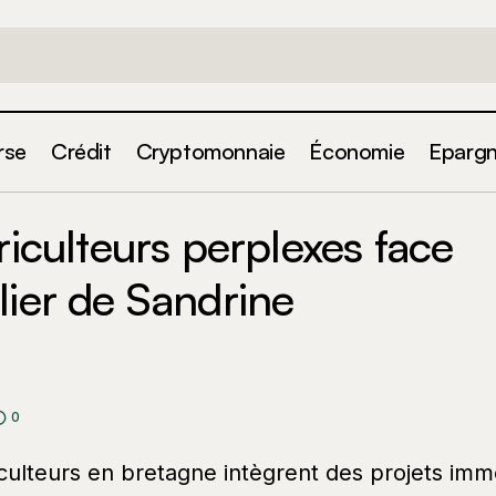
rse
Crédit
Cryptomonnaie
Économie
Eparg
ne : les agriculteurs perplexes face au projet immobilier
riculteurs perplexes face
eau
lier de Sandrine
0