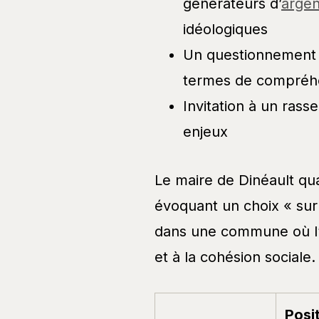
générateurs d’
argen
idéologiques
Un questionnement 
termes de compréhe
Invitation à un rass
enjeux
Le maire de Dinéault qua
évoquant un choix « surp
dans une commune où l’ag
et à la cohésion sociale.
Posi