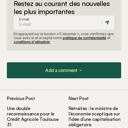
Restez au courant des nouvelles
les plus importantes
E-mail
En appuyant sur le bouton « S'abonner », vous confirmez que
vous avez lu et accepté notre
politique de confidentialité
et
conditions d'utilisation
.
Add a comment
Add a comment
Previous Post
Next Post
Votre adresse e-mail ne sera pas publiée.
Les
Une double
Retraites : le ministre de
champs obligatoires sont indiqués avec
*
reconnaissance pour le
l'économie sceptique sur
Crédit Agricole Toulouse
l'idée d'une capitalisation
31
obligatoire
Comment
*