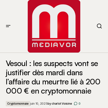
Vesoul : les suspects vont se justifier dès mardi dans
l’affaire du meurtre lié à 200 000 € en cryptomonnaie
Vesoul : les suspects vont se
justifier dès mardi dans
l’affaire du meurtre lié à 200
000 € en cryptomonnaie
Cryptomonnaie
juin 10, 2025
by
charlot Voisine
0