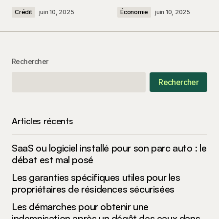
Crédit
juin 10, 2025
Économie
juin 10, 2025
Your Name
*
Rechercher
Rechercher
Your E-mail
*
Enregistrer mon nom, mon e-mail et mon site
Articles récents
dans le navigateur pour mon prochain
commentaire.
SaaS ou logiciel installé pour son parc auto : le
Submit Comment
débat est mal posé
Les garanties spécifiques utiles pour les
propriétaires de résidences sécurisées
Les démarches pour obtenir une
indemnisation après un dégât des eaux dans