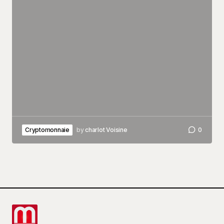
Cryptomonnaie
by
charlot Voisine
0