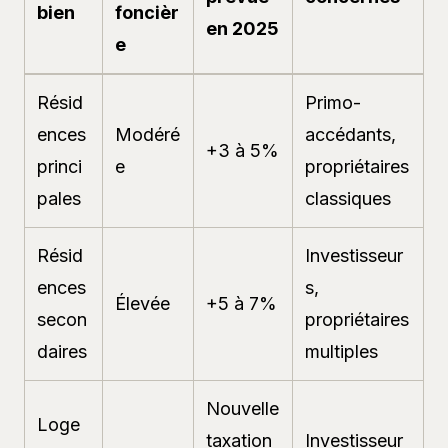
bien
foncièr
en 2025
e
Résid
Primo-
ences
Modéré
accédants,
+3 à 5%
princi
e
propriétaires
pales
classiques
Résid
Investisseur
ences
s,
Élevée
+5 à 7%
secon
propriétaires
daires
multiples
Nouvelle
Loge
taxation
Investisseur