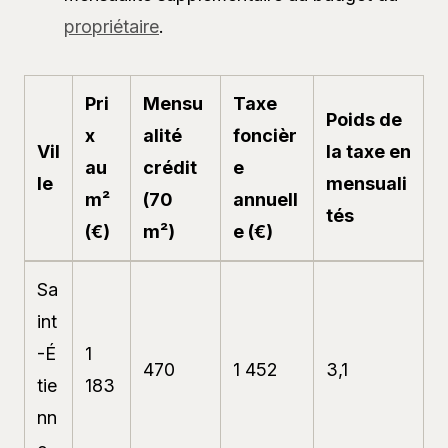
propriétaire
.
Pri
Mensu
Taxe
Poids de
x
alité
foncièr
Vil
la taxe en
au
crédit
e
le
mensuali
m²
(70
annuell
tés
(€)
m²)
e (€)
Sa
int
-É
1
470
1 452
3,1
tie
183
nn