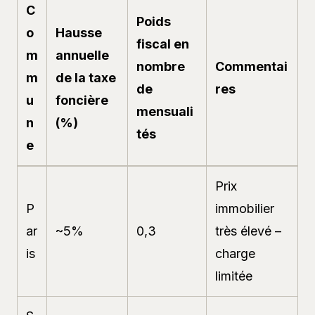
C
Poids
o
Hausse
fiscal en
m
annuelle
nombre
Commentai
m
de la taxe
de
res
u
foncière
mensuali
n
(%)
tés
e
Prix
P
immobilier
ar
~5%
0,3
très élevé –
is
charge
limitée