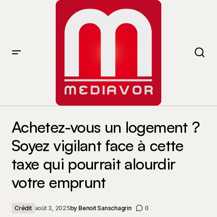
Achetez-vous un logement ? Soyez vigilant face à
cette taxe qui pourrait alourdir votre emprunt
Achetez-vous un logement ?
Soyez vigilant face à cette
taxe qui pourrait alourdir
votre emprunt
Crédit
août 3, 2025
by
Benoit Sanschagrin
0