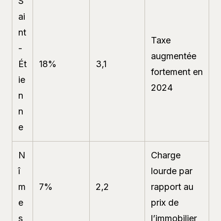
S
ai
nt
Taxe
-
augmentée
Ét
18%
3,1
fortement en
ie
2024
n
n
e
N
Charge
î
lourde par
m
7%
2,2
rapport au
e
prix de
s
l’immobilier