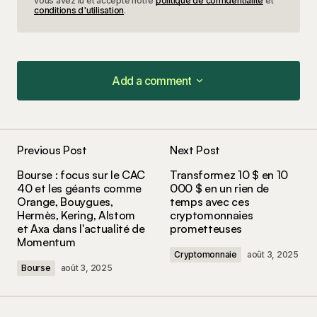
vous avez lu et accepté notre
politique de confidentialité
et
conditions d'utilisation
.
Add a comment
Add a comment
Previous Post
Next Post
Votre adresse e-mail ne sera pas publiée.
Les
Bourse : focus sur le CAC
Transformez 10 $ en 10
champs obligatoires sont indiqués avec
*
40 et les géants comme
000 $ en un rien de
Orange, Bouygues,
temps avec ces
Hermès, Kering, Alstom
cryptomonnaies
Comment
*
et Axa dans l'actualité de
prometteuses
Momentum
Cryptomonnaie
août 3, 2025
Bourse
août 3, 2025
Your Name
*