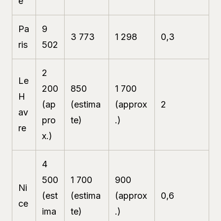
e
Pa
9
3 773
1 298
0,3
ris
502
2
Le
200
850
1 700
H
(ap
(estima
(approx
2
av
pro
te)
.)
re
x.)
4
500
1 700
900
Ni
(est
(estima
(approx
0,6
ce
ima
te)
.)