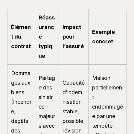
Réass
Élémen
uranc
Impact
Exemple
t du
e
pour
concret
contrat
typiq
l’assuré
ue
Domma
Partag
Maison
ges aux
Capacité
e des
partiellemen
biens
d’indem
sinistr
t
(incendi
nisation
es
endommagé
e,
stable;
majeur
e par une
dégâts
possible
s avec
tempête
des
révision