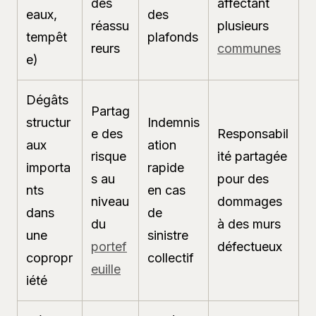
des
affectant
eaux,
des
réassu
plusieurs
tempêt
plafonds
reurs
communes
e)
Dégâts
Partag
structur
Indemnis
e des
Responsabil
aux
ation
risque
ité partagée
importa
rapide
s au
pour des
nts
en cas
niveau
dommages
dans
de
du
à des murs
une
sinistre
portef
défectueux
copropr
collectif
euille
iété