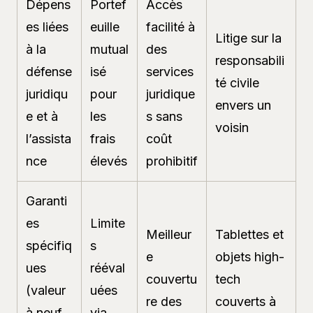
Dépens
Portef
Accès
es liées
euille
facilité à
Litige sur la
à la
mutual
des
responsabili
défense
isé
services
té civile
juridiqu
pour
juridique
envers un
e et à
les
s sans
voisin
l’assista
frais
coût
nce
élevés
prohibitif
Garanti
es
Limite
Meilleur
Tablettes et
spécifiq
s
e
objets high-
ues
rééval
couvertu
tech
(valeur
uées
re des
couverts à
à neuf,
via