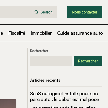
Search
Nous contacter
Search
Nous contacter
ne
Fiscalité
Immobilier
Guide assurance auto
Comment l’assurance auto s’adapte-t-
t automobile
Rechercher
elle à la conduite en ville vs campagne
Rechercher
Articles récents
SaaS ou logiciel installé pour son
parc auto : le débat est mal posé
Les garanties spécifiques utiles