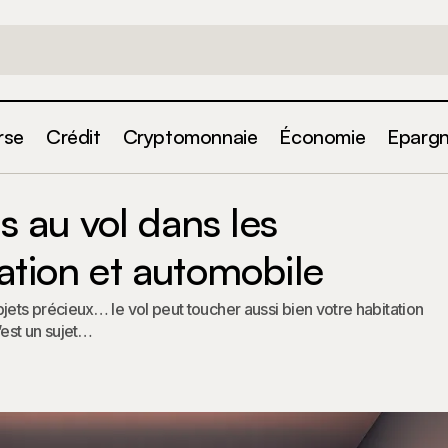
rse
Crédit
Cryptomonnaie
Économie
Eparg
s garanties liées au vol dans les assurances habitation e
es au vol dans les
ation et automobile
ts précieux… le vol peut toucher aussi bien votre habitation
’est un sujet…