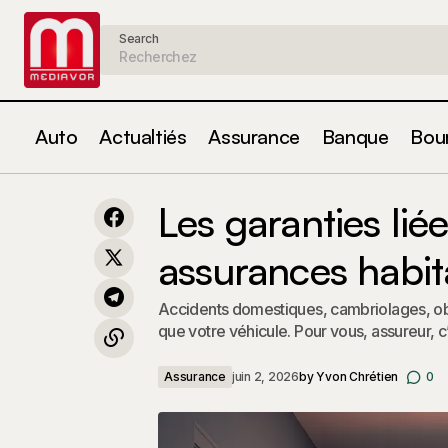
Search
Auto
Actualtiés
Assurance
Banque
Bou
Comment l’assurance habitation prend
Le
en compte les dépendances
Assurance
Les garanties lié
énergétiques d’un logement
assurances habit
Accidents domestiques, cambriolages, obje
que votre véhicule. Pour vous, assureur, c
Assurance
juin 2, 2026
by
Yvon Chrétien
0