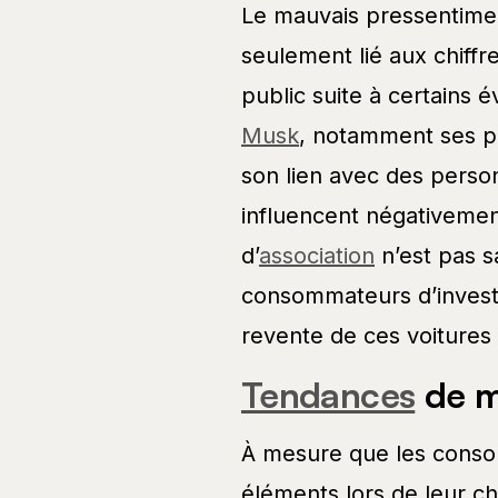
Le mauvais pressentimen
seulement lié aux chiff
public suite à certains
Musk
, notamment ses pr
son lien avec des perso
influencent négativemen
d’
association
n’est pas s
consommateurs d’investi
revente de ces voitures 
Tendances
de m
À mesure que les con
éléments lors de leur ch