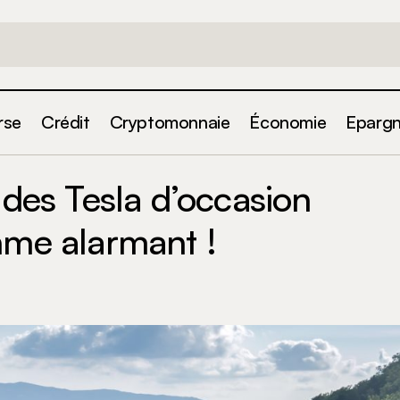
rse
Crédit
Cryptomonnaie
Économie
Eparg
quoi les prix des Tesla d’occasion chutent à un rythme 
 des Tesla d’occasion
hme alarmant !