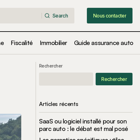
Search
Nous contacter
Search
Nous contacter
ne
Fiscalité
Immobilier
Guide assurance auto
Incroyable : Tesla Accueille un
alarmant !
Extraterrestre de Roswell dans ses
Rechercher
Locaux Secrets !
Rechercher
Articles récents
SaaS ou logiciel installé pour son
parc auto : le débat est mal posé
Les garanties spécifiques utiles