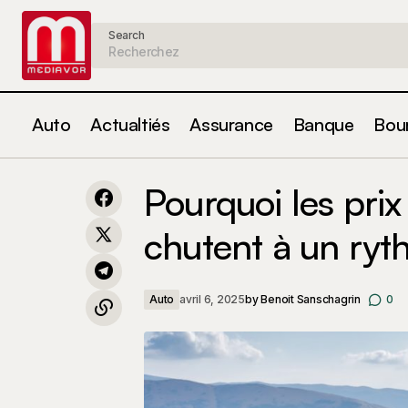
Search
Auto
Actualtiés
Assurance
Banque
Bou
Classement 2025 : Découvrez les
Pour
meilleures communes du Vaucluse où
Auto
Pourquoi les prix
il fait bon vivre
chutent à un ryt
Auto
avril 6, 2025
by
Benoit Sanschagrin
0