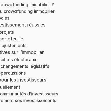
 crowdfunding immobilier ?
du crowdfunding immobilier
ociés
vestissement réussies
 projets
portefeuille
et ajustements
tives sur l’immobilier
sultats électoraux
 changements législatifs
épercussions
pour les investisseurs
nuellement
communautés d’investisseurs
èrement ses investissements