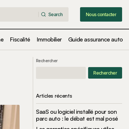
Search
Nous contacter
Search
Nous contacter
ne
Fiscalité
Immobilier
Guide assurance auto
Location des Meublés de Tourisme :
 immobilier
Un Nouveau Durcissement Fiscal en
Rechercher
2025
Rechercher
Articles récents
SaaS ou logiciel installé pour son
parc auto : le débat est mal posé
Les garanties spécifiques utiles