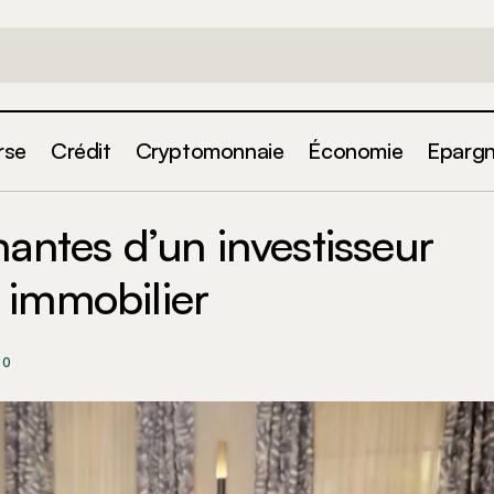
rse
Crédit
Cryptomonnaie
Économie
Eparg
s recettes gagnantes d’un investisseur en crowdfunding
nantes d’un investisseur
 immobilier
0