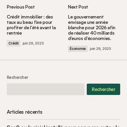
Previous Post
Next Post
Votre adresse e-mail ne sera pas publiée.
Les
Crédit immobilier : des
Le gouvernement
champs obligatoires sont indiqués avec
*
taux au beau fixe pour
envisage une année
profiter de l'été avant la
blanche pour 2026 afin
rentrée
de réaliser 40 milliards
Comment
*
d'euros d'économies.
Crédit
juin 29, 2025
Économie
juin 29, 2025
Your Name
*
Rechercher
Your E-mail
*
Rechercher
Enregistrer mon nom, mon e-mail et mon site
dans le navigateur pour mon prochain
commentaire.
Articles récents