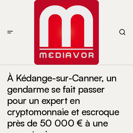
À Kédange-sur-Canner, un gendarme se fait passer
pour un expert en cryptomonnaie et escroque près de
À Kédange-sur-Canner, un
50 000 € à une sexagénaire
gendarme se fait passer
pour un expert en
cryptomonnaie et escroque
près de 50 000 € à une