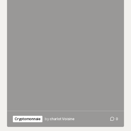
Cryptomonnaie
by
charlot Voisine
0