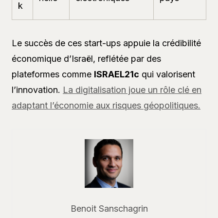
k
Le succès de ces start-ups appuie la crédibilité
économique d’Israël, reflétée par des
plateformes comme
ISRAEL21c
qui valorisent
l’innovation.
La digitalisation joue un rôle clé en
adaptant l’économie aux risques géopolitiques.
Benoit Sanschagrin