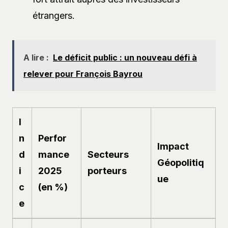
étrangers.
A lire :
Le déficit public : un nouveau défi à
relever pour François Bayrou
I
n
Perfor
Impact
d
mance
Secteurs
Géopolitiq
i
2025
porteurs
ue
c
(en %)
e