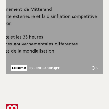
Économie
by
Benoit Sanschagrin
0