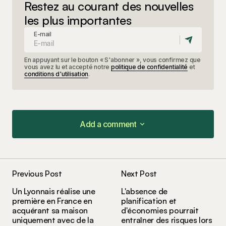
Restez au courant des nouvelles
les plus importantes
E-mail
En appuyant sur le bouton « S'abonner », vous confirmez que
vous avez lu et accepté notre
politique de confidentialité
et
conditions d'utilisation
.
Add a comment
Add a comment
Previous Post
Next Post
Votre adresse e-mail ne sera pas publiée.
Les
Un Lyonnais réalise une
L'absence de
champs obligatoires sont indiqués avec
*
première en France en
planification et
acquérant sa maison
d'économies pourrait
uniquement avec de la
entraîner des risques lors
Comment
*