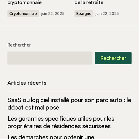
cryptomonnaie
de la retraite
Cryptomonnaie
juin 22, 2025
Epargne
juin 22, 2025
Your Name
*
Rechercher
Your E-mail
*
Rechercher
Enregistrer mon nom, mon e-mail et mon site
dans le navigateur pour mon prochain
commentaire.
Articles récents
SaaS ou logiciel installé pour son parc auto : le
Submit Comment
débat est mal posé
Les garanties spécifiques utiles pour les
propriétaires de résidences sécurisées
Les démarches pour obtenir une