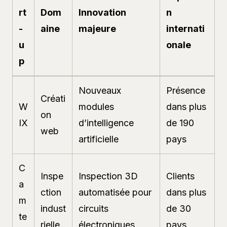
rt
Dom
Innovation
n
-
aine
majeure
internati
u
onale
p
Nouveaux
Présence
Créati
W
modules
dans plus
on
IX
d’intelligence
de 190
web
artificielle
pays
C
Inspe
Inspection 3D
Clients
a
ction
automatisée pour
dans plus
m
indust
circuits
de 30
te
rielle
électroniques
pays