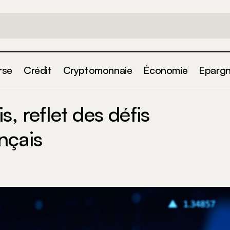
rse
Crédit
Cryptomonnaie
Économie
Eparg
La Bourse de Paris, reflet des défis économiques fra
rse
s, reflet des défis
nçais