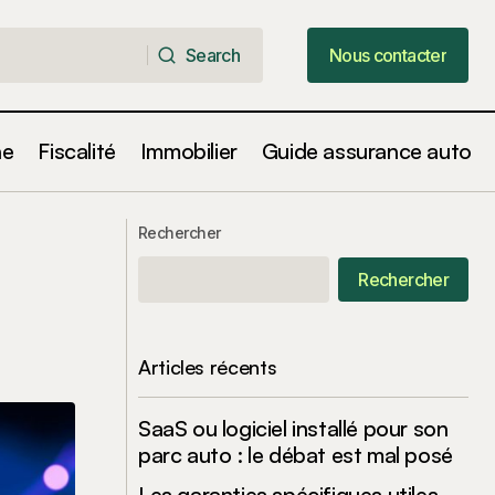
Search
Nous contacter
Search
Nous contacter
ne
Fiscalité
Immobilier
Guide assurance auto
Surendettement et remboursement de
nçais
crédit : une étude des tendances
Rechercher
globales et des parcours individuels
Rechercher
Articles récents
SaaS ou logiciel installé pour son
parc auto : le débat est mal posé
Les garanties spécifiques utiles