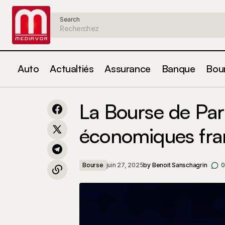
Search
Auto
Actualtiés
Assurance
Banque
Bou
Consolidation des banques italiennes :
Bou
La Bourse de Pari
une saga à la sauce western spaghetti
économiques fra
Bourse
juin 27, 2025
by
Benoit Sanschagrin
0