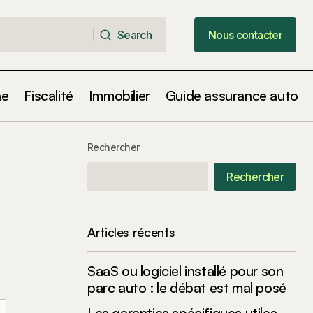
Search
Nous contacter
Search
Nous contacter
ne
Fiscalité
Immobilier
Guide assurance auto
des fraudes «
découvrez les villes françaises idéales
pour acquérir une maison à moins de
Rechercher
100 000 euros
Rechercher
Articles récents
SaaS ou logiciel installé pour son
parc auto : le débat est mal posé
Les garanties spécifiques utiles