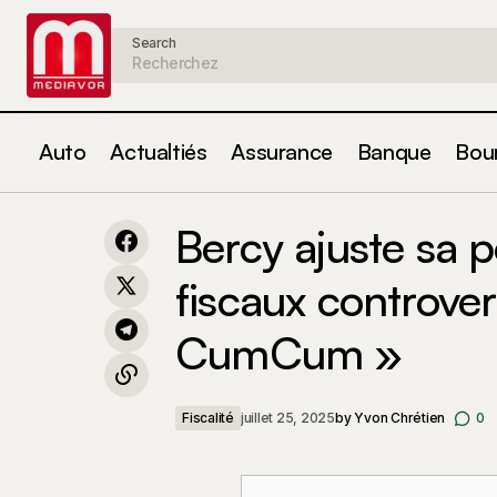
Search
Auto
Actualtiés
Assurance
Banque
Bou
Retraite et épargne : les témoignages
Bercy aj
de ceux qui s'adaptent à la hausse des
Fiscalité
Bercy ajuste sa p
CumCu
taux
fiscaux controve
CumCum »
Fiscalité
juillet 25, 2025
by
Yvon Chrétien
0