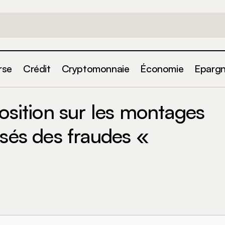
rse
Crédit
Cryptomonnaie
Économie
Eparg
uste sa position sur les montages fiscaux controversés 
osition sur les montages
m »
rsés des fraudes «