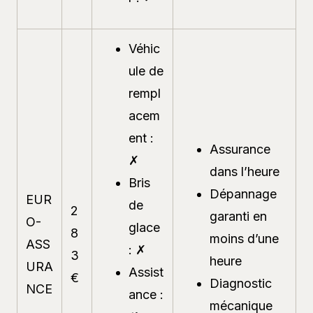
Véhic
ule de
rempl
acem
ent :
Assurance
✗
dans l’heure
Bris
Dépannage
EUR
de
2
garanti en
O-
glace
8
moins d’une
ASS
: ✗
3
heure
URA
Assist
€
Diagnostic
NCE
ance :
mécanique