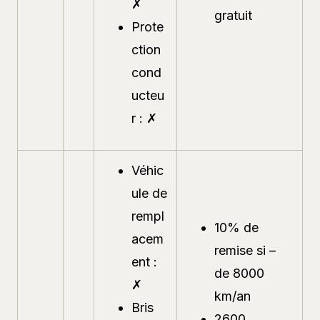
✗
gratuit
Prote
ction
cond
ucteu
r : ✗
Véhic
ule de
rempl
10% de
acem
remise si –
ent :
de 8000
✗
km/an
Bris
2600