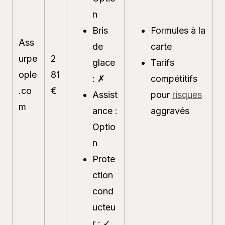
n
Bris
Formules à la
Ass
de
carte
urpe
2
glace
Tarifs
ople
81
: ✗
compétitifs
.co
€
Assist
pour
risques
m
ance :
aggravés
Optio
n
Prote
ction
cond
ucteu
r : ✓