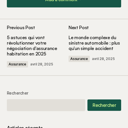
Add a comment
Previous Post
Next Post
Votre adresse e-mail ne sera pas publiée.
Les
5 astuces qui vont
Le monde complexe du
champs obligatoires sont indiqués avec
*
révolutionner votre
sinistre automobile : plus
négociation d'assurance
qu'un simple accident
habitation en 2025
Comment
*
Assurance
avril 28, 2025
Assurance
avril 28, 2025
Your Name
*
Rechercher
Rechercher
Your E-mail
*
Enregistrer mon nom, mon e-mail et mon site
Articles récents
dans le navigateur pour mon prochain