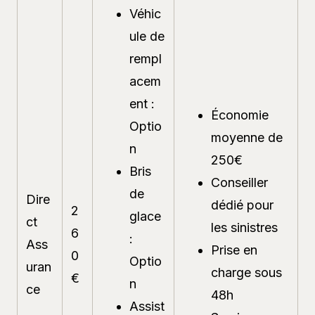
Véhic
ule de
rempl
acem
ent :
Économie
Optio
moyenne de
n
250€
Bris
Conseiller
de
Dire
dédié pour
2
glace
ct
les sinistres
6
:
Ass
Prise en
0
Optio
uran
charge sous
€
n
ce
48h
Assist