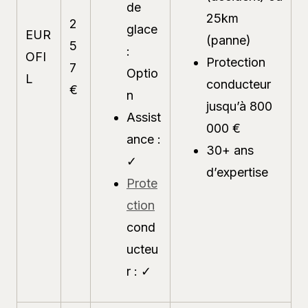
de
25km
2
glace
EUR
(panne)
5
:
OFI
Protection
7
Optio
L
conducteur
€
n
jusqu’à 800
Assist
000 €
ance :
30+ ans
✓
d’expertise
Prote
ction
cond
ucteu
r : ✓