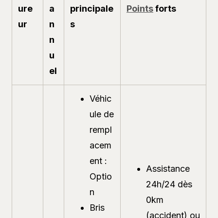
ure
a
principale
Points
forts
ur
n
s
n
u
el
Véhic
ule de
rempl
acem
ent :
Assistance
Optio
24h/24 dès
n
0km
Bris
(accident) ou