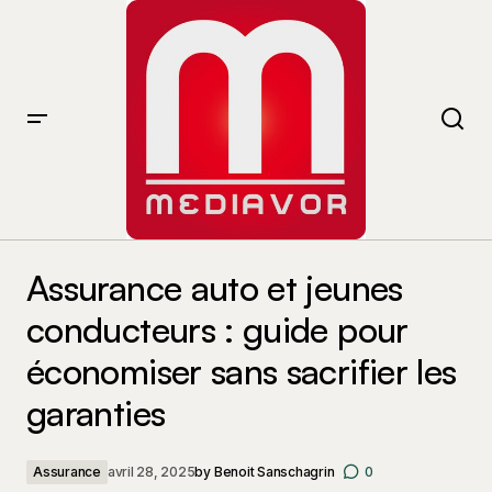
Assurance auto et jeunes conducteurs : guide pour
économiser sans sacrifier les garanties
Assurance auto et jeunes
conducteurs : guide pour
économiser sans sacrifier les
garanties
Assurance
avril 28, 2025
by
Benoit Sanschagrin
0