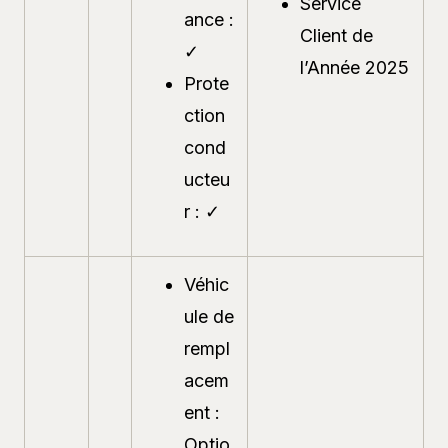
Service
ance :
Client de
✓
l’Année 2025
Prote
ction
cond
ucteu
r : ✓
Véhic
ule de
rempl
acem
ent :
Optio