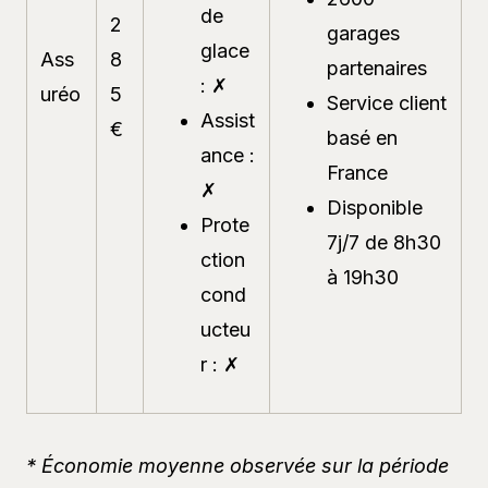
de
2
garages
glace
Ass
8
partenaires
: ✗
uréo
5
Service client
Assist
€
basé en
ance :
France
✗
Disponible
Prote
7j/7 de 8h30
ction
à 19h30
cond
ucteu
r : ✗
* Économie moyenne observée sur la période