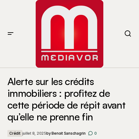
Alerte sur les crédits immobiliers : profitez de cette
période de répit avant qu’elle ne prenne fin
Alerte sur les crédits
immobiliers : profitez de
cette période de répit avant
qu’elle ne prenne fin
Crédit
juillet 8, 2025
by
Benoit Sanschagrin
0