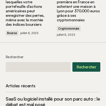
lesquelles votre
première en France en
portefeuille d'actions
achetant une maison à
américaines peut
Lyon pour 370.000 euros
Comment
*
enregistrer des pertes,
grâce à ses
même avec la montée
cryptomonnaies
des indices boursiers
Cryptomonnaie
Bourse
juillet 8, 2025
juillet 8, 2025
Your Name
*
Your E-mail
*
Rechercher
Rechercher
Enregistrer mon nom, mon e-mail et mon site
dans le navigateur pour mon prochain
commentaire.
Articles récents
Submit Comment
SaaS ou logiciel installé pour son parc auto : le
débat est mal posé