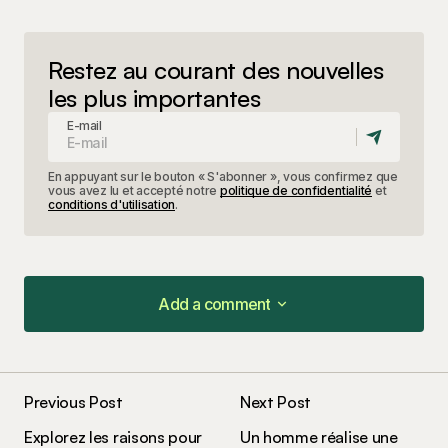
Restez au courant des nouvelles
les plus importantes
E-mail
En appuyant sur le bouton « S'abonner », vous confirmez que
vous avez lu et accepté notre
politique de confidentialité
et
conditions d'utilisation
.
Add a comment
Add a comment
Previous Post
Next Post
Votre adresse e-mail ne sera pas publiée.
Les
Explorez les raisons pour
Un homme réalise une
champs obligatoires sont indiqués avec
*