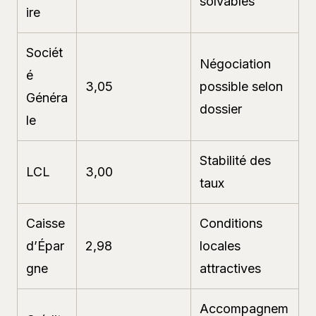
solvables
ire
Sociét
Négociation
é
3,05
possible selon
Généra
dossier
le
Stabilité des
LCL
3,00
taux
Caisse
Conditions
d’Épar
2,98
locales
gne
attractives
Accompagnem