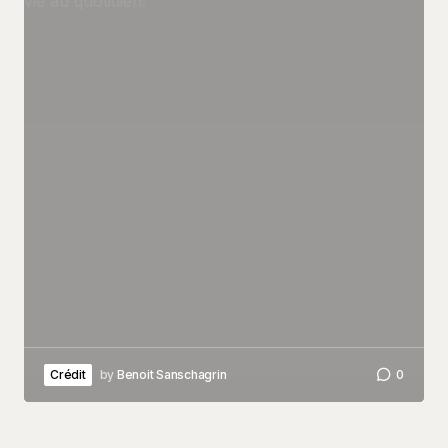
Crédit
by
Benoit Sanschagrin
0