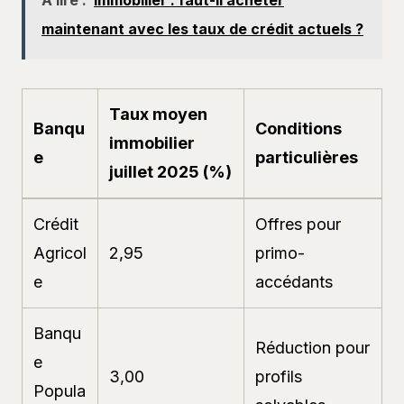
A lire :
Immobilier : faut-il acheter
maintenant avec les taux de crédit actuels ?
Taux moyen
Banqu
Conditions
immobilier
e
particulières
juillet 2025 (%)
Crédit
Offres pour
Agricol
2,95
primo-
e
accédants
Banqu
Réduction pour
e
3,00
profils
Popula