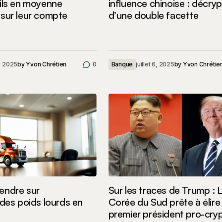
ils en moyenne
influence chinoise : décry
sur leur compte
d’une double facette
9, 2025
by
Yvon Chrétien
0
Banque
juillet 6, 2025
by
Yvon Chrétie
endre sur
Sur les traces de Trump : 
 des poids lourds en
Corée du Sud prête à élire
premier président pro-cryp