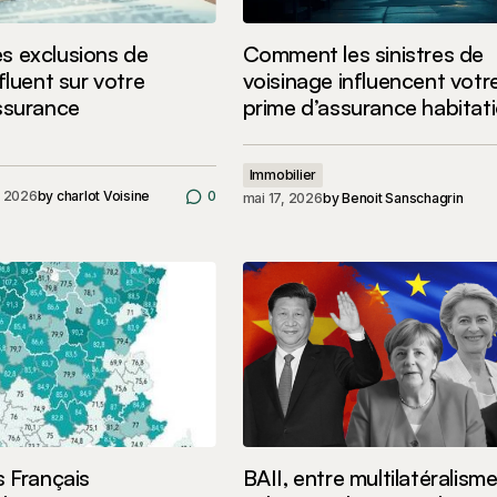
s exclusions de
Comment les sinistres de
fluent sur votre
voisinage influencent votr
ssurance
prime d’assurance habitat
Immobilier
, 2026
by
charlot Voisine
0
mai 17, 2026
by
Benoit Sanschagrin
s Français
BAII, entre multilatéralisme