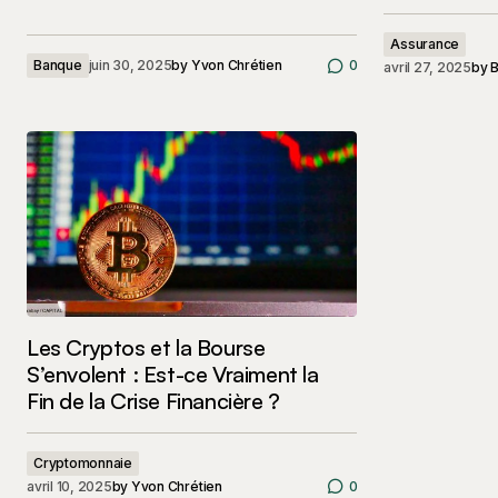
Assurance
Banque
juin 30, 2025
by
Yvon Chrétien
0
avril 27, 2025
by
B
Les Cryptos et la Bourse
S’envolent : Est-ce Vraiment la
Fin de la Crise Financière ?
Cryptomonnaie
avril 10, 2025
by
Yvon Chrétien
0