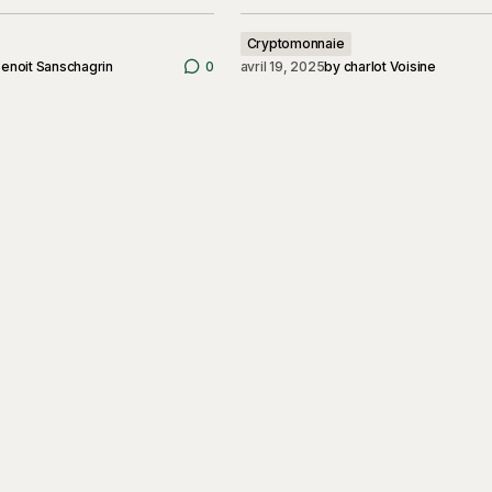
Cryptomonnaie
enoit Sanschagrin
0
avril 19, 2025
by
charlot Voisine