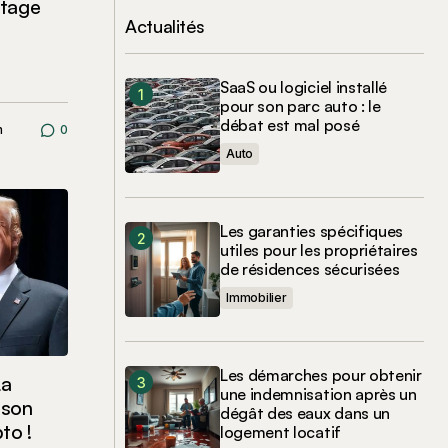
ptage
Actualités
SaaS ou logiciel installé
pour son parc auto : le
débat est mal posé
n
0
Auto
Les garanties spécifiques
utiles pour les propriétaires
de résidences sécurisées
Immobilier
Les démarches pour obtenir
La
une indemnisation après un
 son
dégât des eaux dans un
to !
logement locatif