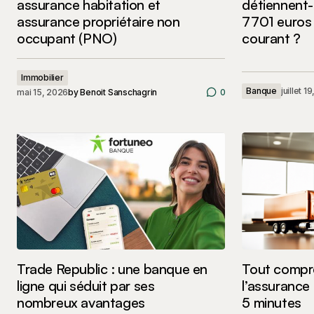
assurance habitation et
détiennent-
assurance propriétaire non
7701 euros 
occupant (PNO)
courant ?
Immobilier
Banque
juillet 1
mai 15, 2026
by
Benoit Sanschagrin
0
Trade Republic : une banque en
Tout compr
ligne qui séduit par ses
l’assurance
nombreux avantages
5 minutes