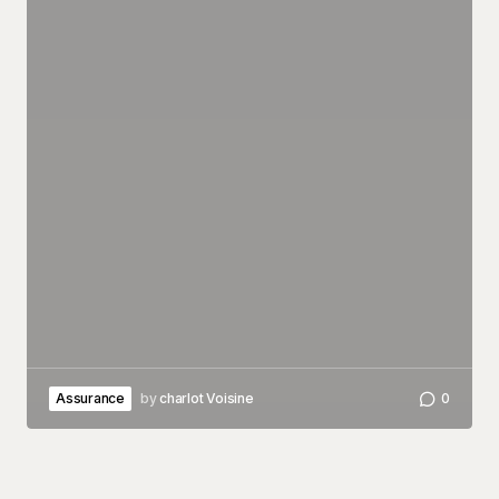
Assurance
by
charlot Voisine
0