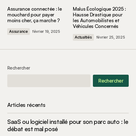
Votre adresse e-mail ne sera pas publiée.
Les
Assurance connectée : le
Malus Écologique 2025 :
champs obligatoires sont indiqués avec
*
mouchard pour payer
Hausse Drastique pour
moins cher, ça marche ?
les Automobilistes et
Véhicules Concernés
Comment
*
Assurance
février 19, 2025
Actualtiés
février 25, 2025
Your Name
*
Rechercher
Rechercher
Your E-mail
*
Enregistrer mon nom, mon e-mail et mon site
Articles récents
dans le navigateur pour mon prochain
commentaire.
SaaS ou logiciel installé pour son parc auto : le
Submit Comment
débat est mal posé