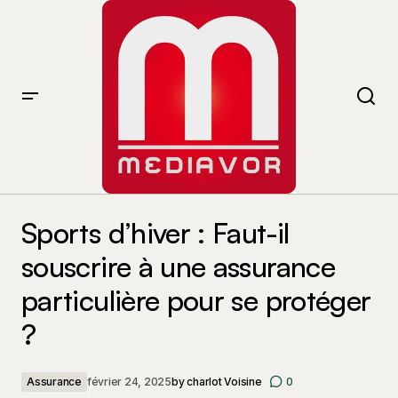
Sports d’hiver : Faut-il souscrire à une assurance
particulière pour se protéger ?
Sports d’hiver : Faut-il
souscrire à une assurance
particulière pour se protéger
?
Assurance
février 24, 2025
by
charlot Voisine
0