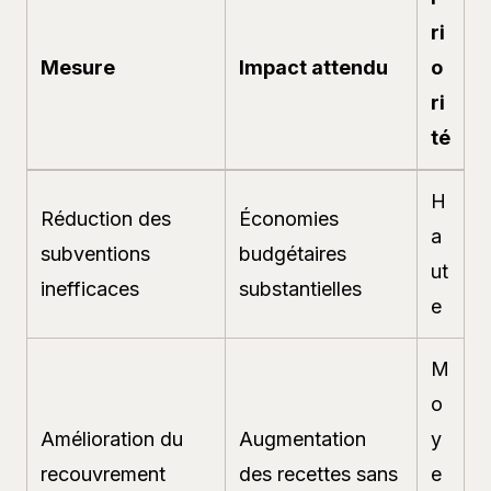
ri
Mesure
Impact attendu
o
ri
té
H
Réduction des
Économies
a
subventions
budgétaires
ut
inefficaces
substantielles
e
M
o
Amélioration du
Augmentation
y
recouvrement
des recettes sans
e