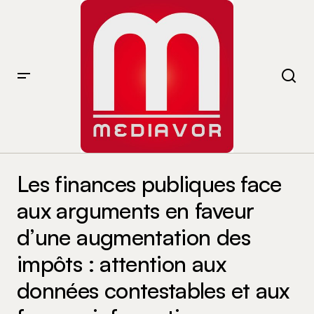
Les finances publiques face aux arguments en faveur
d’une augmentation des impôts : attention aux
Les finances publiques face
données contestables et aux fausses informations
aux arguments en faveur
d’une augmentation des
impôts : attention aux
données contestables et aux