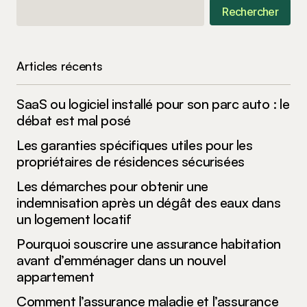
Your E-mail
*
Rechercher
Enregistrer mon nom, mon e-mail et mon site
dans le navigateur pour mon prochain
commentaire.
Articles récents
SaaS ou logiciel installé pour son parc auto : le
Submit Comment
débat est mal posé
Les garanties spécifiques utiles pour les
propriétaires de résidences sécurisées
Les démarches pour obtenir une
indemnisation après un dégât des eaux dans
un logement locatif
Pourquoi souscrire une assurance habitation
avant d’emménager dans un nouvel
appartement
Comment l’assurance maladie et l’assurance