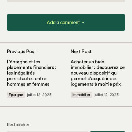
Add a comment
Add a comment
Previous Post
Next Post
Votre adresse e-mail ne sera pas publiée.
Les
L'épargne et les
Acheter un bien
champs obligatoires sont indiqués avec
*
placements financiers :
immobilier : découvrez ce
les inégalités
nouveau dispositif qui
persistantes entre
permet d'acquérir des
Comment
*
hommes et femmes
logements à moitié prix
Epargne
juillet 12, 2025
Immobilier
juillet 12, 2025
Your Name
*
Rechercher