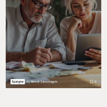
Epargne
by
Benoit Sanschagrin
0