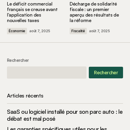
Le déficit commercial
Décharge de solidarité
champs obligatoires sont indiqués avec
*
français se creuse avant
fiscale : un premier
l'application des
aperçu des résultats de
nouvelles taxes
la réforme
Comment
*
Économie
août 7, 2025
Fiscalité
août 7, 2025
Your Name
*
Rechercher
Rechercher
Your E-mail
*
Enregistrer mon nom, mon e-mail et mon site
Articles récents
dans le navigateur pour mon prochain
commentaire.
SaaS ou logiciel installé pour son parc auto : le
Submit Comment
débat est mal posé
Les garanties spécifiques utiles pour les