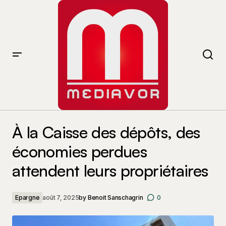
À la Caisse des dépôts, des économies perdues
attendent leurs propriétaires
À la Caisse des dépôts, des
économies perdues
attendent leurs propriétaires
Epargne
août 7, 2025
by
Benoit Sanschagrin
0