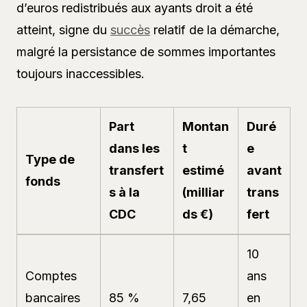
d’euros redistribués aux ayants droit a été
atteint, signe du
succès
relatif de la démarche,
malgré la persistance de sommes importantes
toujours inaccessibles.
Part
Montan
Duré
dans les
t
e
Type de
transfert
estimé
avant
fonds
s à la
(milliar
trans
CDC
ds €)
fert
10
Comptes
ans
bancaires
85 %
7,65
en