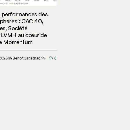
s performances des
 phares : CAC 40,
les, Société
t LVMH au cœur de
 de Momentum
 2025
by
Benoit Sanschagrin
0