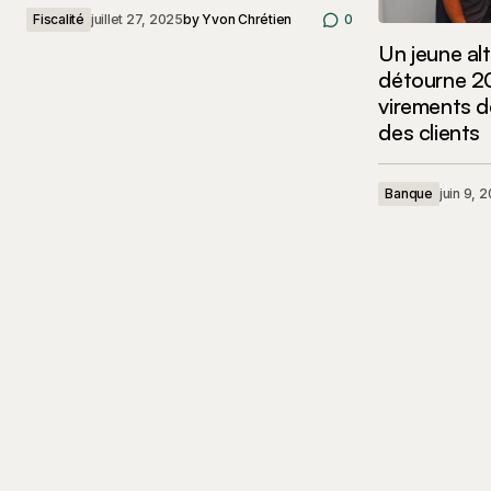
Fiscalité
juillet 27, 2025
by
Yvon Chrétien
0
Un jeune al
détourne 2
virements d
des clients
Banque
juin 9, 