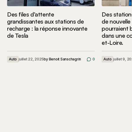
Des files d’attente
Des station
grandissantes aux stations de
de nouvelle
recharge : la réponse innovante
pourraient b
de Tesla
dans une c
et-Loire.
Auto
juillet 22, 2025
by
Benoit Sanschagrin
0
Auto
juillet 9, 2