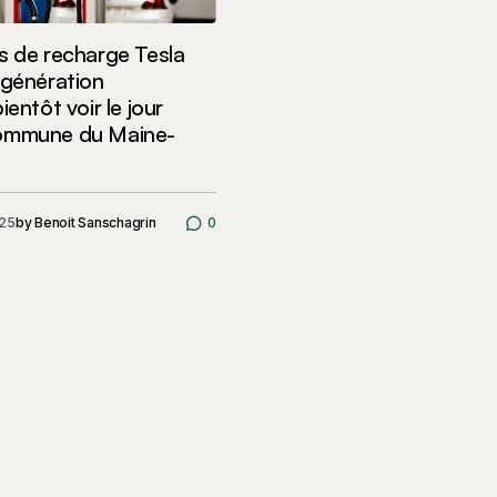
s de recharge Tesla
 génération
ientôt voir le jour
ommune du Maine-
025
by
Benoit Sanschagrin
0