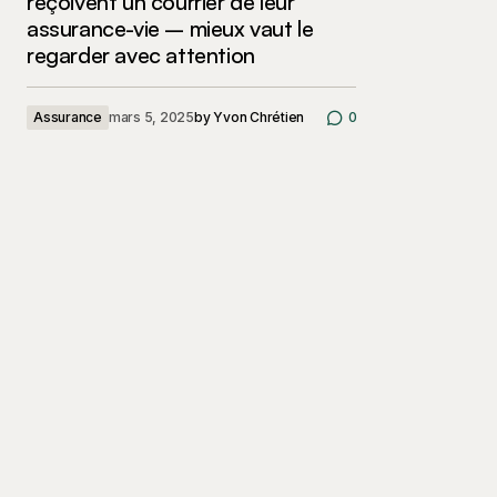
reçoivent un courrier de leur
assurance-vie – mieux vaut le
regarder avec attention
Assurance
mars 5, 2025
by
Yvon Chrétien
0