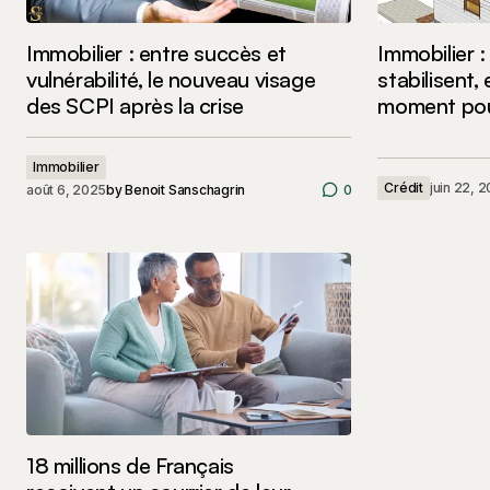
Immobilier : entre succès et
Immobilier :
vulnérabilité, le nouveau visage
stabilisent,
des SCPI après la crise
moment pour
Immobilier
Crédit
juin 22, 
août 6, 2025
by
Benoit Sanschagrin
0
18 millions de Français