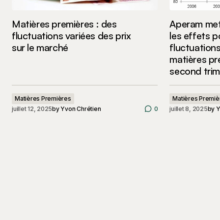
Matières premières : des
Aperam met
fluctuations variées des prix
les effets p
sur le marché
fluctuations
matières pr
second trim
Matières Premières
Matières Premiè
juillet 12, 2025
by
Yvon Chrétien
0
juillet 8, 2025
by
Y